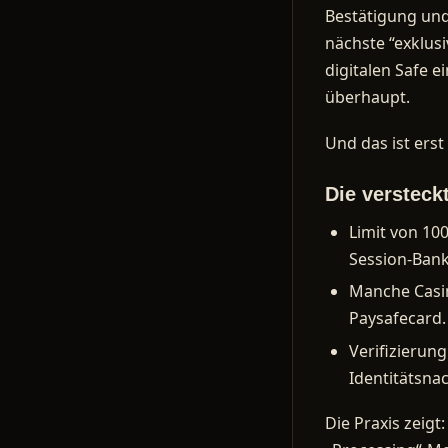
Bestätigung und
nächste “exklusi
digitalen Safe 
überhaupt.
Und das ist erst
Die versteck
Limit von 100
Session‑Bank
Manche Casin
Paysafecard.
Verifizierung
Identitätsna
Die Praxis zeigt