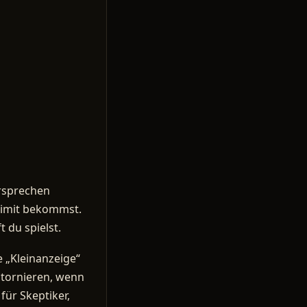
ersprechen
slimit bekommst.
t du spielst.
 „Kleinanzeige“
stornieren, wenn
für Skeptiker,