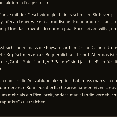
ansaktion in Frage stellen.
nze mit der Geschwindigkeit eines schnellen Slots vergleic
aysafecard eher wie ein altmodischer Kolbenmotor – laut, r
ung. Und das, obwohl du nur ein paar Euro setzen willst, u
sst sich sagen, dass die Paysafecard im Online‑Casino‑Umfe
mehr Kopfschmerzen als Bequemlichkeit bringt. Aber das ist 
ie „Gratis‑Spins“ und „VIP‑Pakete“ sind ja schließlich für di
.
an endlich die Auszahlung akzeptiert hat, muss man sich no
sehr nervigen Benutzeroberfläche auseinandersetzen – das 
um mehr als ein Pixel breit, sodass man ständig vergeblich 
trapunkte” zu erreichen.