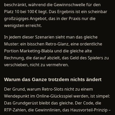
beschränkt, während die Gewinnschwelle für den
Platz 10 bei 100 € liegt. Das Ergebnis ist ein scheinbar
großzügiges Angebot, das in der Praxis nur die
wenigsten erreicht.
In jedem dieser Szenarien sieht man das gleiche
Muster: ein bisschen Retro‑Glanz, eine ordentliche
Portion Marketing‑Blabla und die gleiche alte
Rechnung, die darauf abzielt, das Geld des Spielers zu
verschieben, nicht zu vermehren.
Warum das Ganze trotzdem nichts ändert
Der Grund, warum Retro‑Slots nicht zu einem
Wendepunkt im Online‑Glücksspiel werden, ist simpel:
Das Grundgerüst bleibt das gleiche. Der Code, die
RTP‑Zahlen, die Gewinnlinien, das Hausvorteil‑Prinzip –