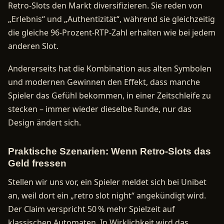
Retro‑Slots den Markt diversifizieren. Sie reden von
„Erlebnis“ und „Authentizität“, während sie gleichzeitig
die gleiche 96‑Prozent‑RTP‑Zahl erhalten wie bei jedem
anderen Slot.
Andererseits hat die Kombination aus alten Symbolen
und modernen Gewinnen den Effekt, dass manche
Spieler das Gefühl bekommen, in einer Zeitschleife zu
stecken – immer wieder dieselbe Runde, nur das
Design ändert sich.
Praktische Szenarien: Wenn Retro‑Slots das
Geld fressen
Stellen wir uns vor, ein Spieler meldet sich bei Unibet
an, weil dort ein „retro slot night“ angekündigt wird.
Der Claim verspricht 50 % mehr Spielzeit auf
klassischen Automaten. In Wirklichkeit wird das