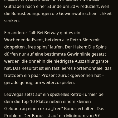
Guthaben nach einer Stunde um 20 % reduziert, weil
die Bonusbedingungen die Gewinnwahrscheinlichkeit
senken.
Ein anderer Fall: Bei Betway gibt es ein
Wochenende‑Event, bei dem alle Retro‑Slots mit
doppelten „free spins“ laufen. Der Haken: Die Spins
dürfen nur auf eine bestimmte Gewinnlinie gesetzt
werden, die ohnehin die niedrigste Auszahlungsrate
hat. Das Resultat ist ein fast leeres Portemonnaie, das
trotzdem ein paar Prozent zurückgewonnen hat –
gerade genug, um weiterzuspielen.
LeoVegas setzt auf ein spezielles Retro‑Turnier, bei
dem die Top‑10‑Plätze neben einem kleinen
Geldbetrag einen extra „free“ Bonus erhalten. Das
Problem: Der Bonus ist auf ein Minimum von 5 €