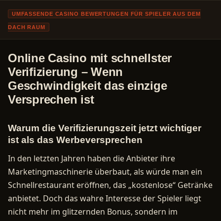
UMFASSENDE CASINO BEWERTUNGEN FÜR SPIELER AUS DEM
DACH RAUM
Online Casino mit schnellster
Verifizierung – Wenn
Geschwindigkeit das einzige
Versprechen ist
Warum die Verifizierungszeit jetzt wichtiger
ist als das Werbeversprechen
In den letzten Jahren haben die Anbieter ihre
Marketingmaschinerie überbaut, als würde man ein
Schnellrestaurant eröffnen, das „kostenlose“ Getränke
anbietet. Doch das wahre Interesse der Spieler liegt
nicht mehr im glitzernden Bonus, sondern im