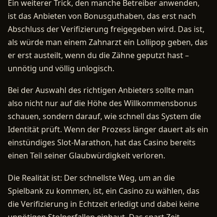
Ein weiterer Trick, den manche Betreiber anwenden,
ist das Anbieten von Bonusguthaben, das erst nach
Abschluss der Verifizierung freigegeben wird. Das ist,
als würde man einem Zahnarzt ein Lollipop geben, das
er erst austeilt, wenn du die Zähne geputzt hast –
unnötig und völlig unlogisch.
Bei der Auswahl des richtigen Anbieters sollte man
also nicht nur auf die Höhe des Willkommensbonus
schauen, sondern darauf, wie schnell das System die
Identität prüft. Wenn der Prozess länger dauert als ein
einstündiges Slot‑Marathon, hat das Casino bereits
einen Teil seiner Glaubwürdigkeit verloren.
Die Realität ist: Der schnellste Weg, um an die
Spielbank zu kommen, ist, ein Casino zu wählen, das
die Verifizierung in Echtzeit erledigt und dabei keine
unnötigen Stolperfallen einbaut. Das spart Zeit,