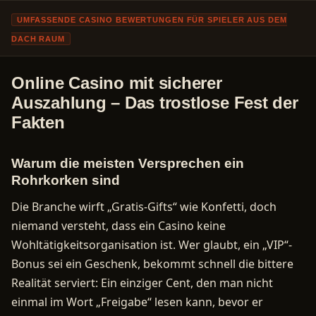
UMFASSENDE CASINO BEWERTUNGEN FÜR SPIELER AUS DEM
DACH RAUM
Online Casino mit sicherer
Auszahlung – Das trostlose Fest der
Fakten
Warum die meisten Versprechen ein
Rohrkorken sind
Die Branche wirft „Gratis‑Gifts“ wie Konfetti, doch
niemand versteht, dass ein Casino keine
Wohltätigkeitsorganisation ist. Wer glaubt, ein „VIP“-
Bonus sei ein Geschenk, bekommt schnell die bittere
Realität serviert: Ein einziger Cent, den man nicht
einmal im Wort „Freigabe“ lesen kann, bevor er