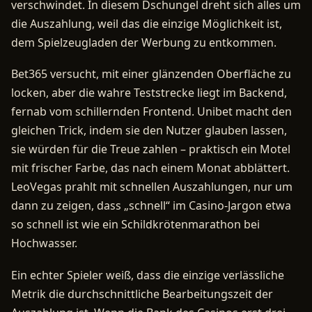
verschwindet. In diesem Dschungel dreht sich alles um
die Auszahlung, weil das die einzige Möglichkeit ist,
dem Spielzeugladen der Werbung zu entkommen.
Bet365 versucht, mit einer glänzenden Oberfläche zu
locken, aber die wahre Teststrecke liegt im Backend,
fernab vom schillernden Frontend. Unibet macht den
gleichen Trick, indem sie den Nutzer glauben lassen,
sie würden für die Treue zahlen – praktisch ein Motel
mit frischer Farbe, das nach einem Monat abblättert.
LeoVegas prahlt mit schnellen Auszahlungen, nur um
dann zu zeigen, dass „schnell“ im Casino-Jargon etwa
so schnell ist wie ein Schildkrötenmarathon bei
Hochwasser.
Ein echter Spieler weiß, dass die einzige verlässliche
Metrik die durchschnittliche Bearbeitungszeit der