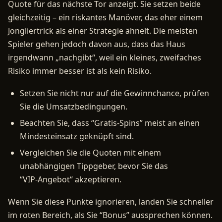
Quote für das nächste Tor anzeigt. Sie setzen beide
gleichzeitig – ein riskantes Manöver, das eher einem
Jongliertrick als einer Strategie ähnelt. Die meisten
Spieler gehen jedoch davon aus, dass das Haus
irgendwann „nachgibt“, weil ein kleines, zweifaches
Risiko immer besser ist als kein Risiko.
Setzen Sie nicht nur auf die Gewinnchance, prüfen
Sie die Umsatzbedingungen.
Beachten Sie, dass “Gratis‑Spins” meist an einen
Mindesteinsatz geknüpft sind.
Vergleichen Sie die Quoten mit einem
unabhängigen Tippgeber, bevor Sie das
“VIP‑Angebot“ akzeptieren.
Wenn Sie diese Punkte ignorieren, landen Sie schneller
im roten Bereich, als Sie “Bonus” aussprechen können.