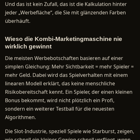
Und das ist kein Zufall, das ist die Kalkulation hinter
jeder „Werbefläche“, die Sie mit glänzenden Farben
überhäuft.
Wieso die Kombi‑Marketingmaschine nie
wirklich gewinnt
Die meisten Werbebotschaften basieren auf einer
simplen Gleichung: Mehr Sichtbarkeit = mehr Spieler =
mehr Geld. Dabei wird das Spielverhalten mit einem
linearen Modell erklärt, das keine menschliche
Risikobereitschaft kennt. Ein Spieler, der einen kleinen
Bonus bekommt, wird nicht plötzlich ein Profi,
sondern ein weiterer Testball für die neuesten
Algorithmen.
Die Slot‑Industrie, speziell Spiele wie Starburst, zeigen,
wie schnell ein kleiner Gewinn schnell verfliegt, wenn