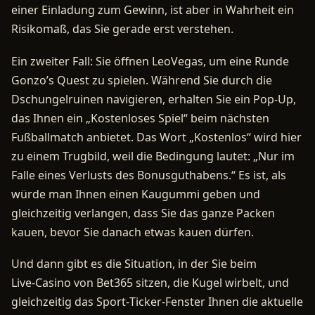
einer Einladung zum Gewinn, ist aber in Wahrheit ein
Risikomaß, das Sie gerade erst verstehen.
Ein zweiter Fall: Sie öffnen LeoVegas, um eine Runde
Gonzo’s Quest zu spielen. Während Sie durch die
Dschungelruinen navigieren, erhalten Sie ein Pop‑Up,
das Ihnen ein „Kostenloses Spiel“ beim nächsten
Fußballmatch anbietet. Das Wort „Kostenlos“ wird hier
zu einem Trugbild, weil die Bedingung lautet: „Nur im
Falle eines Verlusts des Bonusguthabens.“ Es ist, als
würde man Ihnen einen Kaugummi geben und
gleichzeitig verlangen, dass Sie das ganze Packen
kauen, bevor Sie danach etwas kauen dürfen.
Und dann gibt es die Situation, in der Sie beim
Live‑Casino von Bet365 sitzen, die Kugel wirbelt, und
gleichzeitig das Sport‑Ticker‑Fenster Ihnen die aktuelle