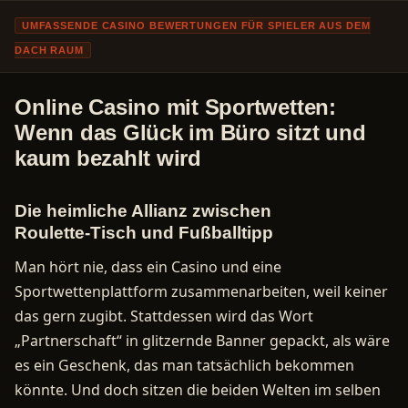
UMFASSENDE CASINO BEWERTUNGEN FÜR SPIELER AUS DEM
DACH RAUM
Online Casino mit Sportwetten:
Wenn das Glück im Büro sitzt und
kaum bezahlt wird
Die heimliche Allianz zwischen
Roulette‑Tisch und Fußballtipp
Man hört nie, dass ein Casino und eine
Sportwettenplattform zusammenarbeiten, weil keiner
das gern zugibt. Stattdessen wird das Wort
„Partnerschaft“ in glitzernde Banner gepackt, als wäre
es ein Geschenk, das man tatsächlich bekommen
könnte. Und doch sitzen die beiden Welten im selben