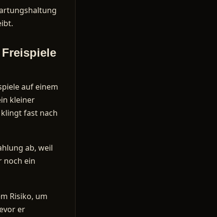
rwartungshaltung
ibt.
Freispiele
ispiele auf einem
in kleiner
klingt fast nach
hlung ab, weil
r noch ein
hem Risiko, um
evor er