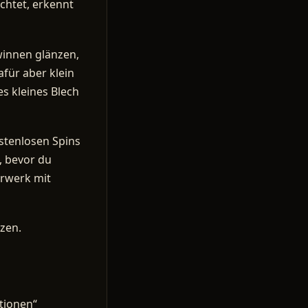
chtet, erkennt
winnen glänzen,
afür aber klein
es kleines Blech
stenlosen Spins
t, bevor du
erwerk mit
zen.
ktionen“