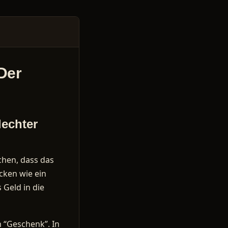
 Der
lechter
hen, dass das
ocken wie ein
Geld in die
n “Geschenk”. In