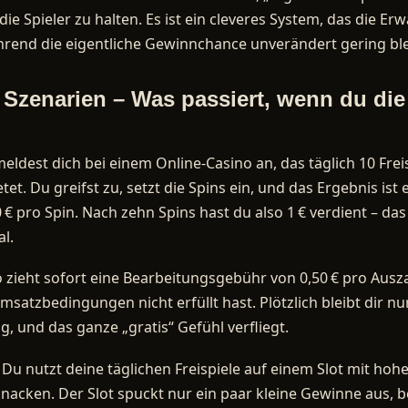
ie Spieler zu halten. Es ist ein cleveres System, das die E
hrend die eigentliche Gewinnchance unverändert gering ble
 Szenarien – Was passiert, wenn du die 
u meldest dich bei einem Online‑Casino an, das täglich 10 Fre
et. Du greifst zu, setzt die Spins ein, und das Ergebnis ist e
€ pro Spin. Nach zehn Spins hast du also 1 € verdient – das 
l.
 zieht sofort eine Bearbeitungsgebühr von 0,50 € pro Ausza
satzbedingungen nicht erfüllt hast. Plötzlich bleibt dir nu
g, und das ganze „gratis“ Gefühl verfliegt.
: Du nutzt deine täglichen Freispiele auf einem Slot mit ho
knacken. Der Slot spuckt nur ein paar kleine Gewinne aus, b