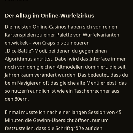
Der Alltag im Online‑Würfelzirkus
Die meisten Online‑Casinos haben sich von reinen
Kartenspielen zu einer Palette von Würfelvarianten
entwickelt – von Craps bis zu neueren
„Dice‑Battle“‑Modi, bei denen du gegen einen
Algorithmus antrittst. Dabei wird das Interface immer
noch von den gleichen Altmodellen dominiert, die seit
Jahren kaum verändert wurden. Das bedeutet, dass du
beim Navigieren oft das gleiche alte Menü erlebst, das
so nutzerfreundlich ist wie ein Taschenrechner aus
den 80ern.
Einmal musste ich nach einer langen Session von 45
Minuten die Gewinn‑Übersicht öffnen, nur um
festzustellen, dass die Schriftgröße auf den