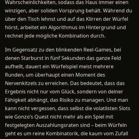
Wahrscheinlichkeiten, sodass das Haus immer einen
winzigen, aber soliden Vorsprung behält. Während du
über den Tisch lehnst und auf das Klirren der Würfel
hörst, arbeitet ein Algorithmus im Hintergrund und
rechnet jede mögliche Kombination durch.
Im Gegensatz zu den blinkenden Reel‑Games, bei
denen Starburst in fünf Sekunden das ganze Feld
aufhellt, dauert ein Würfelspiel meist mehrere
Runden, um überhaupt einen Moment des
Nervenkitzels zu erreichen. Das bedeutet, dass das
Ergebnis nicht nur vom Glück, sondern von deiner
Fähigkeit abhängt, das Risiko zu managen. Und man
kann nicht vergessen, dass selbst die volatilsten Slots
wie Gonzo’s Quest nicht mehr als ein Spiel mit
festgelegten Auszahlungsraten sind – beim Würfeln
geht es um reine Kombinatorik, die kaum vom Zufall