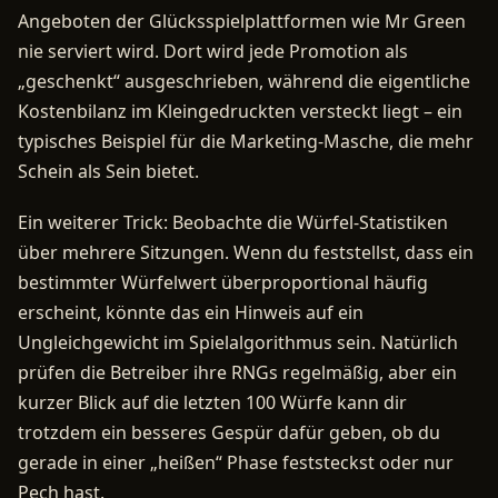
Angeboten der Glücksspielplattformen wie Mr Green
nie serviert wird. Dort wird jede Promotion als
„geschenkt“ ausgeschrieben, während die eigentliche
Kostenbilanz im Kleingedruckten versteckt liegt – ein
typisches Beispiel für die Marketing‑Masche, die mehr
Schein als Sein bietet.
Ein weiterer Trick: Beobachte die Würfel‑Statistiken
über mehrere Sitzungen. Wenn du feststellst, dass ein
bestimmter Würfelwert überproportional häufig
erscheint, könnte das ein Hinweis auf ein
Ungleichgewicht im Spielalgorithmus sein. Natürlich
prüfen die Betreiber ihre RNGs regelmäßig, aber ein
kurzer Blick auf die letzten 100 Würfe kann dir
trotzdem ein besseres Gespür dafür geben, ob du
gerade in einer „heißen“ Phase feststeckst oder nur
Pech hast.