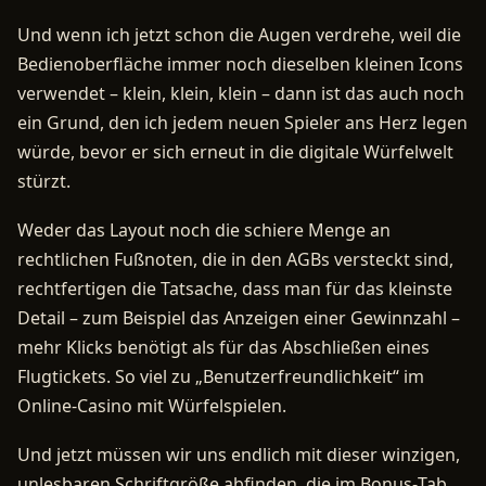
Und wenn ich jetzt schon die Augen verdrehe, weil die
Bedienoberfläche immer noch dieselben kleinen Icons
verwendet – klein, klein, klein – dann ist das auch noch
ein Grund, den ich jedem neuen Spieler ans Herz legen
würde, bevor er sich erneut in die digitale Würfelwelt
stürzt.
Weder das Layout noch die schiere Menge an
rechtlichen Fußnoten, die in den AGBs versteckt sind,
rechtfertigen die Tatsache, dass man für das kleinste
Detail – zum Beispiel das Anzeigen einer Gewinnzahl –
mehr Klicks benötigt als für das Abschließen eines
Flugtickets. So viel zu „Benutzerfreundlichkeit“ im
Online‑Casino mit Würfelspielen.
Und jetzt müssen wir uns endlich mit dieser winzigen,
unlesbaren Schriftgröße abfinden, die im Bonus‑Tab