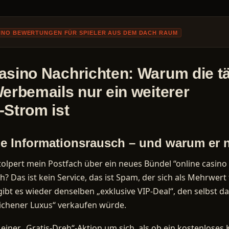
INO BEWERTUNGEN FÜR SPIELER AUS DEM DACH RAUM
asino Nachrichten: Warum die t
Werbemails nur ein weiterer
‑Strom ist
he Informationsrausch – und warum er ni
olpert mein Postfach über ein neues Bündel “online casino 
? Das ist kein Service, das ist Spam, der sich als Mehrwert t
ibt es wieder denselben „exklusive VIP‑Deal“, den selbst das
trichener Luxus“ verkaufen würde.
 einer „Gratis‑Dreh“-Aktion um sich, als ob ein kostenloses 