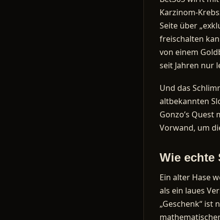
Karzinom‑Krebsz
Seite über „exkl
freischalten ka
von einem Goldb
seit Jahren nur 
Und das Schlimm
altbekannten Slo
Gonzo’s Quest mi
Vorwand, um die 
Wie echte
Ein alter Hase 
als ein laues V
„Geschenk“ ist 
mathematischer 