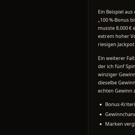
Ein Beispiel aus
„100 %‑Bonus bis
musste 8.000 € 
extrem hoher Vol
riesigen Jackpot
Ein weiterer Fal
der ich fünf Spi
winziger Gewinn
dieselbe Gewinn
echten Gewinn z
Bonus‑Kriter
Gewinnchance
Marken vergl