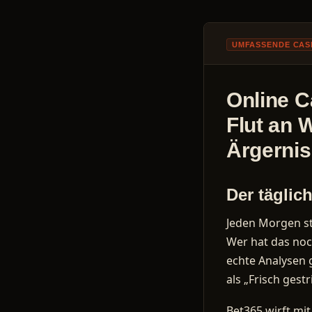
UMFASSENDE CAS
Online C
Flut an 
Ärgernis
Der täglic
Jeden Morgen st
Wer hat das noch
echte Analysen g
als „Frisch ges
Bet365 wirft mit