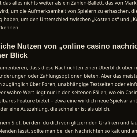
ist das alles nichts weiter als ein Zahlen‑Ballett, das von Ma
wird, um die Aufmerksamkeit von Spielern zu erhaschen, di
 haben, um den Unterschied zwischen „Kostenlos“ und „Ko
rkennen.
liche Nutzen von „online casino nachri
her Blick
mentieren, dass diese Nachrichten einen Überblick über n
Änderungen oder Zahlungsoptionen bieten. Aber das meiste
ich zugänglich über Foren, unabhängige Testseiten oder ein
r wahre Wert liegt nur in den seltenen Fällen, wo ein Casi
bares Feature bietet – etwa eine wirklich neue Spielvariante
der eine Auszahlung, die schneller ist als üblich.
inem Slot, bei dem du dich von glitzernden Grafiken und la
enden lässt, sollte man bei den Nachrichten so kalt und an