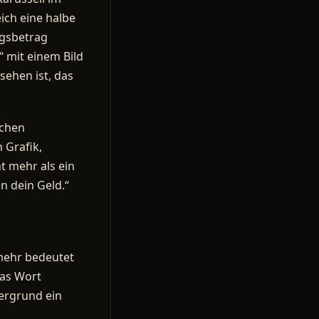
ich eine halbe
ngsbetrag
 mit einem Bild
sehen ist, das
ichen
 Grafik,
ht mehr als ein
n dein Geld.“
 mehr bedeutet
das Wort
tergrund ein