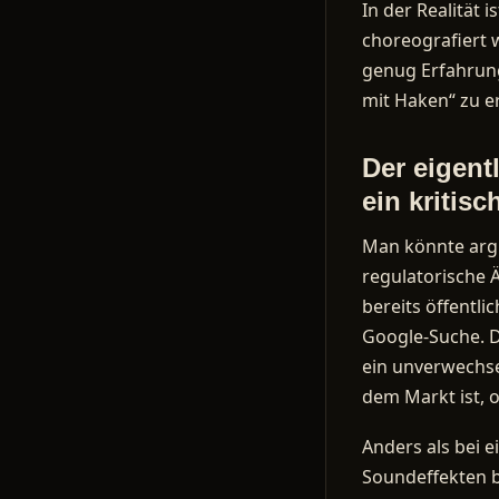
In der Realität 
choreografiert 
genug Erfahrung
mit Haken“ zu e
Der eigent
ein kritisc
Man könnte argu
regulatorische 
bereits öffentl
Google‑Suche. De
ein unverwechsel
dem Markt ist, o
Anders als bei e
Soundeffekten bl