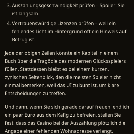
Auszahlungsgeschwindigkeit prüfen – Spoiler: Sie
ist langsam.
Vertrauenswürdige Lizenzen prüfen – weil ein
fehlendes Licht im Hintergrund oft ein Hinweis auf
Betrug ist.
Jede der obigen Zeilen könnte ein Kapitel in einem
Buch über die Tragödie des modernen Glücksspielers
füllen. Stattdessen bleibt es bei einem kurzen,
zynischen Seitenblick, den die meisten Spieler nicht
einmal bemerken, weil das UI zu bunt ist, um klare
Entscheidungen zu treffen.
Und dann, wenn Sie sich gerade darauf freuen, endlich
ein paar Euro aus dem Käfig zu befreien, stellen Sie
fest, dass das Casino bei der Auszahlung plötzlich die
Angabe einer fehlenden Wohnadresse verlangt,