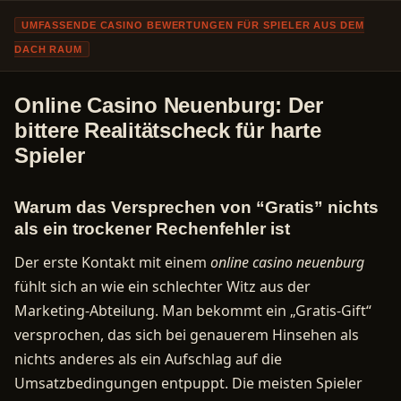
UMFASSENDE CASINO BEWERTUNGEN FÜR SPIELER AUS DEM
DACH RAUM
Online Casino Neuenburg: Der
bittere Realitätscheck für harte
Spieler
Warum das Versprechen von “Gratis” nichts
als ein trockener Rechenfehler ist
Der erste Kontakt mit einem
online casino neuenburg
fühlt sich an wie ein schlechter Witz aus der
Marketing‑Abteilung. Man bekommt ein „Gratis‑Gift“
versprochen, das sich bei genauerem Hinsehen als
nichts anderes als ein Aufschlag auf die
Umsatzbedingungen entpuppt. Die meisten Spieler