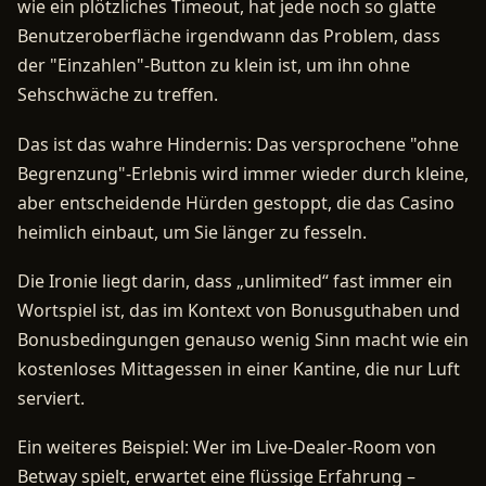
wie ein plötzliches Timeout, hat jede noch so glatte
Benutzeroberfläche irgendwann das Problem, dass
der "Einzahlen"-Button zu klein ist, um ihn ohne
Sehschwäche zu treffen.
Das ist das wahre Hindernis: Das versprochene "ohne
Begrenzung"-Erlebnis wird immer wieder durch kleine,
aber entscheidende Hürden gestoppt, die das Casino
heimlich einbaut, um Sie länger zu fesseln.
Die Ironie liegt darin, dass „unlimited“ fast immer ein
Wortspiel ist, das im Kontext von Bonusguthaben und
Bonusbedingungen genauso wenig Sinn macht wie ein
kostenloses Mittagessen in einer Kantine, die nur Luft
serviert.
Ein weiteres Beispiel: Wer im Live‑Dealer‑Room von
Betway spielt, erwartet eine flüssige Erfahrung –