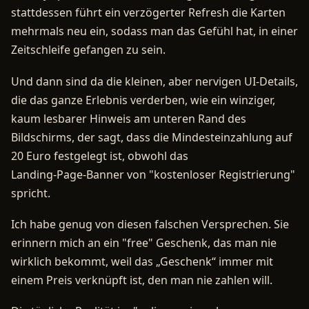
stattdessen führt ein verzögerter Refresh die Karten
mehrmals neu ein, sodass man das Gefühl hat, in einer
Zeitschleife gefangen zu sein.
Und dann sind da die kleinen, aber nervigen UI‑Details,
die das ganze Erlebnis verderben, wie ein winziger,
kaum lesbarer Hinweis am unteren Rand des
Bildschirms, der sagt, dass die Mindesteinzahlung auf
20 Euro festgelegt ist, obwohl das
Landing‑Page‑Banner von "kostenloser Registrierung"
spricht.
Ich habe genug von diesen falschen Versprechen. Sie
erinnern mich an ein "free" Geschenk, das man nie
wirklich bekommt, weil das „Geschenk“ immer mit
einem Preis verknüpft ist, den man nie zahlen will.