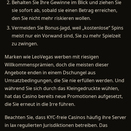
Behalten Sie Ihre Gewinne im Blick und ziehen Sie
sie sofort ab, sobald sie einen Betrag erreichen,
den Sie nicht mehr riskieren wollen.
Vermeiden Sie Bonus‑Jagd, weil „kostenlose“ Spins
meist nur ein Vorwand sind, Sie zu mehr Spielzeit
zu zwingen.
Marken wie LeoVegas werben mit riesigen
Willkommensprämien, doch die meisten dieser
Angebote enden in einem Dschungel aus
Umsatzbedingungen, die Sie nie erfüllen werden. Und
während Sie sich durch das Kleingedruckte wühlen,
hat das Casino bereits neue Promotionen aufgesetzt,
die Sie erneut in die Irre führen.
Beachten Sie, dass KYC‑freie Casinos häufig ihre Server
in lax regulierten Jurisdiktionen betreiben. Das