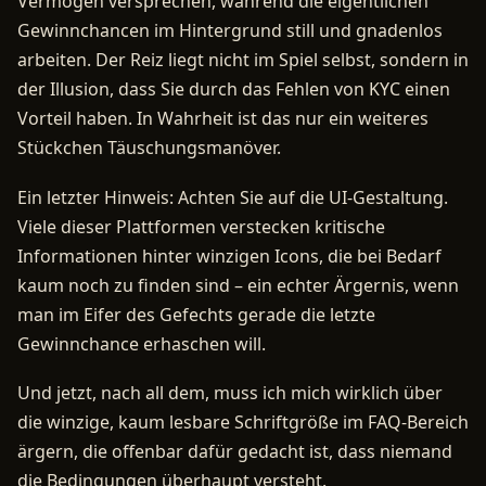
Vermögen versprechen, während die eigentlichen
Gewinnchancen im Hintergrund still und gnadenlos
arbeiten. Der Reiz liegt nicht im Spiel selbst, sondern in
der Illusion, dass Sie durch das Fehlen von KYC einen
Vorteil haben. In Wahrheit ist das nur ein weiteres
Stückchen Täuschungsmanöver.
Ein letzter Hinweis: Achten Sie auf die UI‑Gestaltung.
Viele dieser Plattformen verstecken kritische
Informationen hinter winzigen Icons, die bei Bedarf
kaum noch zu finden sind – ein echter Ärgernis, wenn
man im Eifer des Gefechts gerade die letzte
Gewinnchance erhaschen will.
Und jetzt, nach all dem, muss ich mich wirklich über
die winzige, kaum lesbare Schriftgröße im FAQ‑Bereich
ärgern, die offenbar dafür gedacht ist, dass niemand
die Bedingungen überhaupt versteht.