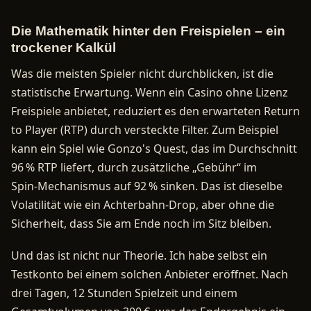
Die Mathematik hinter den Freispielen – ein
trockener Kalkül
Was die meisten Spieler nicht durchblicken, ist die
statistische Erwartung. Wenn ein Casino ohne Lizenz
Freispiele anbietet, reduziert es den erwarteten Return
to Player (RTP) durch versteckte Filter. Zum Beispiel
kann ein Spiel wie Gonzo's Quest, das im Durchschnitt
96 % RTP liefert, durch zusätzliche „Gebühr“ im
Spin‑Mechanismus auf 92 % sinken. Das ist dieselbe
Volatilität wie ein Achterbahn‑Drop, aber ohne die
Sicherheit, dass Sie am Ende noch im Sitz bleiben.
Und das ist nicht nur Theorie. Ich habe selbst ein
Testkonto bei einem solchen Anbieter eröffnet. Nach
drei Tagen, 12 Stunden Spielzeit und einem