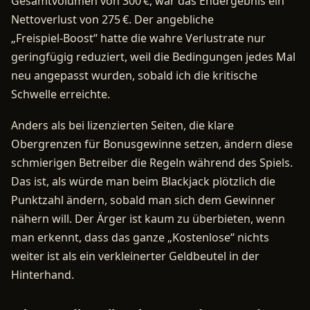
Gesamtvolumen von 300 €, war das Endergebnis ein
Nettoverlust von 275 €. Der angebliche
„Freispiel‑Boost“ hatte die wahre Verlustrate nur
geringfügig reduziert, weil die Bedingungen jedes Mal
neu angepasst wurden, sobald ich die kritische
Schwelle erreichte.
Anders als bei lizenzierten Seiten, die klare
Obergrenzen für Bonusgewinne setzen, ändern diese
schmierigen Betreiber die Regeln während des Spiels.
Das ist, als würde man beim Blackjack plötzlich die
Punktzahl ändern, sobald man sich dem Gewinner
nähern will. Der Ärger ist kaum zu überbieten, wenn
man erkennt, dass das ganze „Kostenlose“ nichts
weiter ist als ein verkleinerter Geldbeutel in der
Hinterhand.