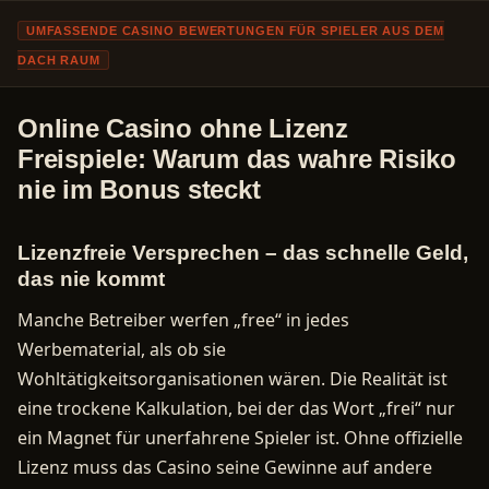
UMFASSENDE CASINO BEWERTUNGEN FÜR SPIELER AUS DEM
DACH RAUM
Online Casino ohne Lizenz
Freispiele: Warum das wahre Risiko
nie im Bonus steckt
Lizenzfreie Versprechen – das schnelle Geld,
das nie kommt
Manche Betreiber werfen „free“ in jedes
Werbematerial, als ob sie
Wohltätigkeitsorganisationen wären. Die Realität ist
eine trockene Kalkulation, bei der das Wort „frei“ nur
ein Magnet für unerfahrene Spieler ist. Ohne offizielle
Lizenz muss das Casino seine Gewinne auf andere