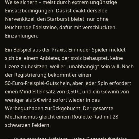
Weise sichern – meist durch extrem ungünstige
Einsatzbedingungen. Das ist exakt derselbe
Nervenkitzel, den Starburst bietet, nur ohne
leuchtende Edelsteine, dafür mit verschluckten
Einzahlungen.
Ein Beispiel aus der Praxis: Ein neuer Spieler meldet
sich bei einem Anbieter, der stolz behauptet, keine
Lizenz zu besitzen, weil er „unabhängig“ sein will. Nach
der Registrierung bekommt er einen
50‑Euro‑Freispiel‑Gutschein, aber jeder Spin erfordert
einen Mindesteinsatz von 0,50 €, und ein Gewinn von
weniger als 5 € wird sofort wieder in das
Werbeguthaben zurückgebucht. Der gesamte
Mechanismus gleicht einem Roulette‑Rad mit 28
schwarzen Feldern.