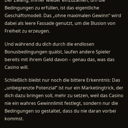
Der Zwang, immer wieder einzuzahlen, um die
Bedingungen zu erfüllen, ist das eigentliche
Geschäftsmodell. Das „ohne maximalen Gewinn“ wird
dabei als leere Fassade genutzt, um die Illusion von
Freiheit zu erzeugen.
Und während du dich durch die endlosen
Bonusbedingungen quälst, laufen andere Spieler
bereits mit ihrem Geld davon – genau das, was das
Casino will.
Schließlich bleibt nur noch die bittere Erkenntnis: Das
„unbegrenzte Potenzial“ ist nur ein Marketingtrick, der
dich dazu bringen soll, mehr zu setzen, weil das Casino
nie ein wahres Gewinnlimit festlegt, sondern nur die
Bedingungen so gestaltet, dass du nie daran vorbei
kommst.