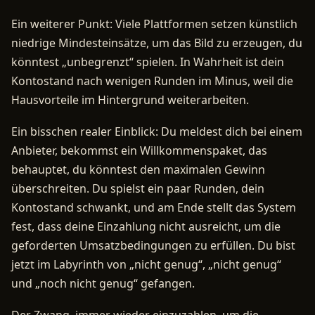
Ein weiterer Punkt: Viele Plattformen setzen künstlich
niedrige Mindesteinsätze, um das Bild zu erzeugen, du
könntest „unbegrenzt“ spielen. In Wahrheit ist dein
Kontostand nach wenigen Runden im Minus, weil die
Hausvorteile im Hintergrund weiterarbeiten.
Ein bisschen realer Einblick: Du meldest dich bei einem
Anbieter, bekommst ein Willkommenspaket, das
behauptet, du könntest den maximalen Gewinn
überschreiten. Du spielst ein paar Runden, dein
Kontostand schwankt, und am Ende stellt das System
fest, dass deine Einzahlung nicht ausreicht, um die
geforderten Umsatzbedingungen zu erfüllen. Du bist
jetzt im Labyrinth von „nicht genug“, „nicht genug“
und „noch nicht genug“ gefangen.