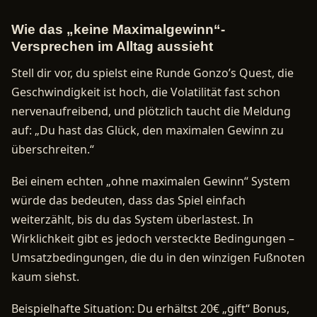
Wie das „keine Maximalgewinn“-
Versprechen im Alltag aussieht
Stell dir vor, du spielst eine Runde Gonzo’s Quest, die
Geschwindigkeit ist hoch, die Volatilität fast schon
nervenaufreibend, und plötzlich taucht die Meldung
auf: „Du hast das Glück, den maximalen Gewinn zu
überschreiten.“
Bei einem echten „ohne maximalen Gewinn“ System
würde das bedeuten, dass das Spiel einfach
weiterzählt, bis du das System überlastest. In
Wirklichkeit gibt es jedoch versteckte Bedingungen –
Umsatzbedingungen, die du in den winzigen Fußnoten
kaum siehst.
Beispielhafte Situation: Du erhältst 20€ „gift“ Bonus,