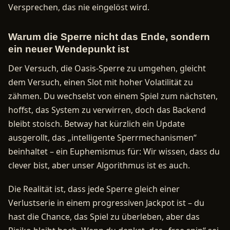
Versprechen, das nie eingelöst wird.
Warum die Sperre nicht das Ende, sondern
ein neuer Wendepunkt ist
Der Versuch, die Oasis‑Sperre zu umgehen, gleicht
dem Versuch, einen Slot mit hoher Volatilität zu
zähmen. Du wechselst von einem Spiel zum nächsten,
hoffst, das System zu verwirren, doch das Backend
bleibt stoisch. Betway hat kürzlich ein Update
ausgerollt, das „intelligente Sperrmechanismen“
beinhaltet – ein Euphemismus für: Wir wissen, dass du
clever bist, aber unser Algorithmus ist es auch.
Die Realität ist, dass jede Sperre gleich einer
Verlustserie in einem progressiven Jackpot ist – du
hast die Chance, das Spiel zu überleben, aber das