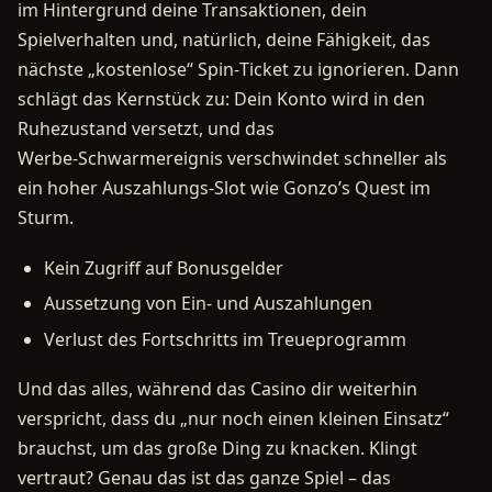
im Hintergrund deine Transaktionen, dein
Spielverhalten und, natürlich, deine Fähigkeit, das
nächste „kostenlose“ Spin‑Ticket zu ignorieren. Dann
schlägt das Kernstück zu: Dein Konto wird in den
Ruhezustand versetzt, und das
Werbe‑Schwarmereignis verschwindet schneller als
ein hoher Auszahlungs‑Slot wie Gonzo’s Quest im
Sturm.
Kein Zugriff auf Bonusgelder
Aussetzung von Ein- und Auszahlungen
Verlust des Fortschritts im Treueprogramm
Und das alles, während das Casino dir weiterhin
verspricht, dass du „nur noch einen kleinen Einsatz“
brauchst, um das große Ding zu knacken. Klingt
vertraut? Genau das ist das ganze Spiel – das