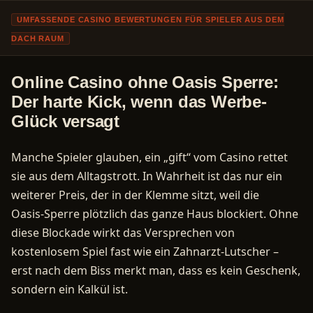
UMFASSENDE CASINO BEWERTUNGEN FÜR SPIELER AUS DEM
DACH RAUM
Online Casino ohne Oasis Sperre:
Der harte Kick, wenn das Werbe-
Glück versagt
Manche Spieler glauben, ein „gift“ vom Casino rettet
sie aus dem Alltagstrott. In Wahrheit ist das nur ein
weiterer Preis, der in der Klemme sitzt, weil die
Oasis‑Sperre plötzlich das ganze Haus blockiert. Ohne
diese Blockade wirkt das Versprechen von
kostenlosem Spiel fast wie ein Zahnarzt‑Lutscher –
erst nach dem Biss merkt man, dass es kein Geschenk,
sondern ein Kalkül ist.