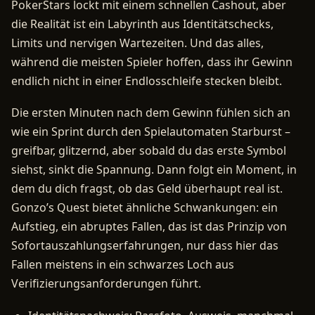
PokerStars lockt mit einem schnellen Cashout, aber
die Realität ist ein Labyrinth aus Identitätschecks,
Limits und nervigen Wartezeiten. Und das alles,
während die meisten Spieler hoffen, dass ihr Gewinn
endlich nicht in einer Endlosschleife stecken bleibt.
Die ersten Minuten nach dem Gewinn fühlen sich an
wie ein Sprint durch den Spielautomaten Starburst –
greifbar, glitzernd, aber sobald du das erste Symbol
siehst, sinkt die Spannung. Dann folgt ein Moment, in
dem du dich fragst, ob das Geld überhaupt real ist.
Gonzo’s Quest bietet ähnliche Schwankungen: ein
Aufstieg, ein abruptes Fallen, das ist das Prinzip von
Sofortauszahlungserfahrungen, nur dass hier das
Fallen meistens in ein schwarzes Loch aus
Verifizierungsanforderungen führt.