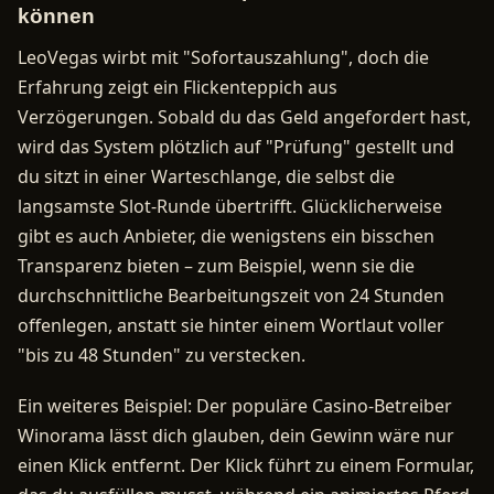
können
LeoVegas wirbt mit "Sofortauszahlung", doch die
Erfahrung zeigt ein Flickenteppich aus
Verzögerungen. Sobald du das Geld angefordert hast,
wird das System plötzlich auf "Prüfung" gestellt und
du sitzt in einer Warteschlange, die selbst die
langsamste Slot‑Runde übertrifft. Glücklicherweise
gibt es auch Anbieter, die wenigstens ein bisschen
Transparenz bieten – zum Beispiel, wenn sie die
durchschnittliche Bearbeitungszeit von 24 Stunden
offenlegen, anstatt sie hinter einem Wortlaut voller
"bis zu 48 Stunden" zu verstecken.
Ein weiteres Beispiel: Der populäre Casino‑Betreiber
Winorama lässt dich glauben, dein Gewinn wäre nur
einen Klick entfernt. Der Klick führt zu einem Formular,