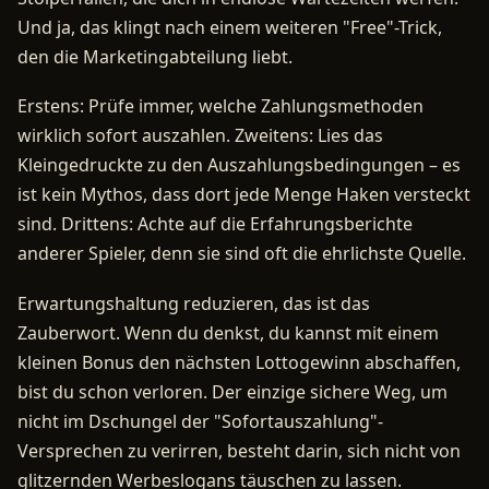
Und ja, das klingt nach einem weiteren "Free"-Trick,
den die Marketingabteilung liebt.
Erstens: Prüfe immer, welche Zahlungsmethoden
wirklich sofort auszahlen. Zweitens: Lies das
Kleingedruckte zu den Auszahlungsbedingungen – es
ist kein Mythos, dass dort jede Menge Haken versteckt
sind. Drittens: Achte auf die Erfahrungsberichte
anderer Spieler, denn sie sind oft die ehrlichste Quelle.
Erwartungshaltung reduzieren, das ist das
Zauberwort. Wenn du denkst, du kannst mit einem
kleinen Bonus den nächsten Lottogewinn abschaffen,
bist du schon verloren. Der einzige sichere Weg, um
nicht im Dschungel der "Sofortauszahlung"-
Versprechen zu verirren, besteht darin, sich nicht von
glitzernden Werbeslogans täuschen zu lassen.