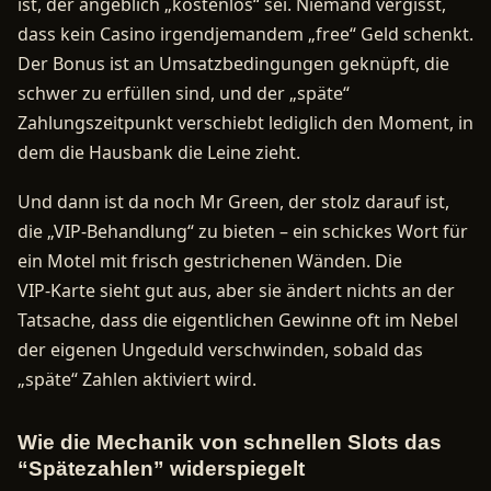
ist, der angeblich „kostenlos“ sei. Niemand vergisst,
dass kein Casino irgendjemandem „free“ Geld schenkt.
Der Bonus ist an Umsatzbedingungen geknüpft, die
schwer zu erfüllen sind, und der „späte“
Zahlungszeitpunkt verschiebt lediglich den Moment, in
dem die Hausbank die Leine zieht.
Und dann ist da noch Mr Green, der stolz darauf ist,
die „VIP‑Behandlung“ zu bieten – ein schickes Wort für
ein Motel mit frisch gestrichenen Wänden. Die
VIP‑Karte sieht gut aus, aber sie ändert nichts an der
Tatsache, dass die eigentlichen Gewinne oft im Nebel
der eigenen Ungeduld verschwinden, sobald das
„späte“ Zahlen aktiviert wird.
Wie die Mechanik von schnellen Slots das
“Spätezahlen” widerspiegelt