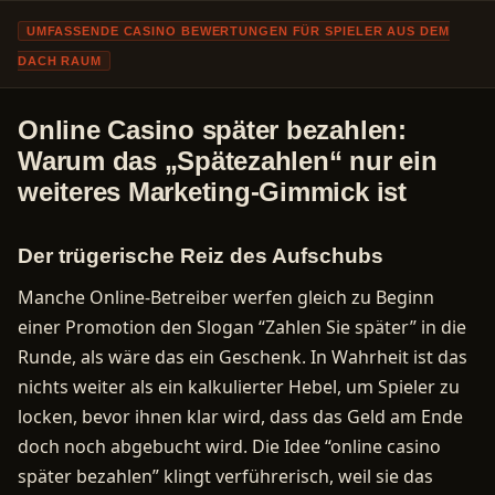
UMFASSENDE CASINO BEWERTUNGEN FÜR SPIELER AUS DEM
DACH RAUM
Online Casino später bezahlen:
Warum das „Spätezahlen“ nur ein
weiteres Marketing-Gimmick ist
Der trügerische Reiz des Aufschubs
Manche Online‑Betreiber werfen gleich zu Beginn
einer Promotion den Slogan “Zahlen Sie später” in die
Runde, als wäre das ein Geschenk. In Wahrheit ist das
nichts weiter als ein kalkulierter Hebel, um Spieler zu
locken, bevor ihnen klar wird, dass das Geld am Ende
doch noch abgebucht wird. Die Idee “online casino
später bezahlen” klingt verführerisch, weil sie das