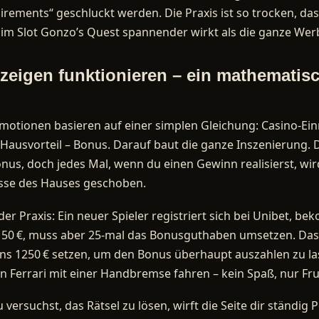
rements“ geschluckt werden. Die Praxis ist so trocken, dass
im Slot Gonzo’s Quest spannender wirkt als die ganze W
zeigen funktionieren – ein mathematis
motionen basieren auf einer simplen Gleichung: Casino-E
× Hausvorteil – Bonus. Darauf baut die ganze Inszenierung
nus, doch jedes Mal, wenn du einen Gewinn realisierst, wir
asse des Hauses geschoben.
 der Praxis: Ein neuer Spieler registriert sich bei Unibet, b
 50 €, muss aber 25‑mal das Bonusguthaben umsetzen. Das
s 1250 € setzen, um den Bonus überhaupt auszahlen zu lass
 Ferrari mit einer Handbremse fahren – kein Spaß, nur Fru
ersuchst, das Rätsel zu lösen, wirft die Seite dir ständig 