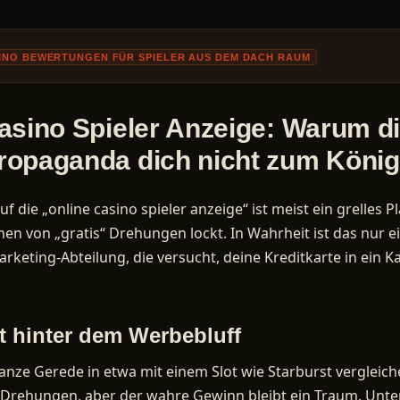
INO BEWERTUNGEN FÜR SPIELER AUS DEM DACH RAUM
asino Spieler Anzeige: Warum d
ropaganda dich nicht zum Köni
uf die „online casino spieler anzeige“ ist meist ein grelles P
en von „gratis“ Drehungen lockt. In Wahrheit ist das nur e
arketing‑Abteilung, die versucht, deine Kreditkarte in ein 
ät hinter dem Werbebluff
nze Gerede in etwa mit einem Slot wie Starburst vergleich
le Drehungen, aber der wahre Gewinn bleibt ein Traum. Un