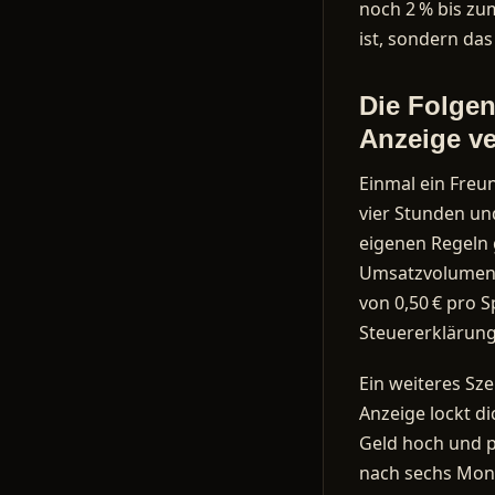
noch 2 % bis zum
ist, sondern da
Die Folgen
Anzeige ve
Einmal ein Freu
vier Stunden un
eigenen Regeln g
Umsatzvolumen g
von 0,50 € pro S
Steuererklärung
Ein weiteres Sze
Anzeige lockt d
Geld hoch und pl
nach sechs Mon