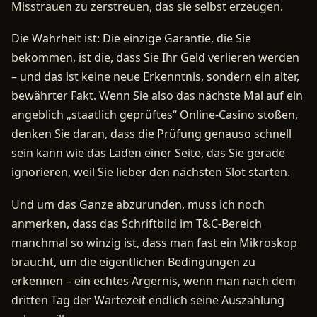
Misstrauen zu zerstreuen, das sie selbst erzeugen.
Die Wahrheit ist: Die einzige Garantie, die Sie
bekommen, ist die, dass Sie Ihr Geld verlieren werden
– und das ist keine neue Erkenntnis, sondern ein alter,
bewährter Fakt. Wenn Sie also das nächste Mal auf ein
angeblich „staatlich geprüftes“ Online‑Casino stoßen,
denken Sie daran, dass die Prüfung genauso schnell
sein kann wie das Laden einer Seite, das Sie gerade
ignorieren, weil Sie lieber den nächsten Slot starten.
Und um das Ganze abzurunden, muss ich noch
anmerken, dass das Schriftbild im T&C‑Bereich
manchmal so winzig ist, dass man fast ein Mikroskop
braucht, um die eigentlichen Bedingungen zu
erkennen – ein echtes Ärgernis, wenn man nach dem
dritten Tag der Wartezeit endlich seine Auszahlung