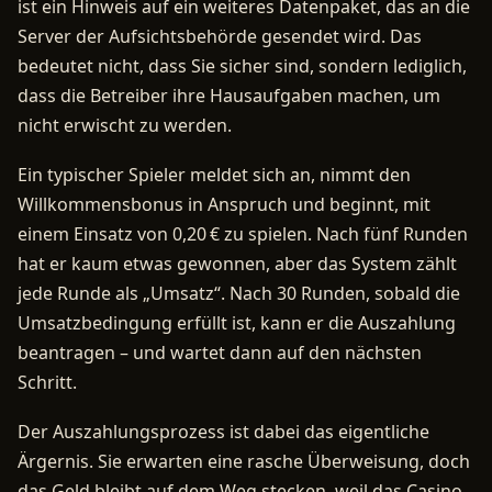
ist ein Hinweis auf ein weiteres Datenpaket, das an die
Server der Aufsichtsbehörde gesendet wird. Das
bedeutet nicht, dass Sie sicher sind, sondern lediglich,
dass die Betreiber ihre Hausaufgaben machen, um
nicht erwischt zu werden.
Ein typischer Spieler meldet sich an, nimmt den
Willkommensbonus in Anspruch und beginnt, mit
einem Einsatz von 0,20 € zu spielen. Nach fünf Runden
hat er kaum etwas gewonnen, aber das System zählt
jede Runde als „Umsatz“. Nach 30 Runden, sobald die
Umsatzbedingung erfüllt ist, kann er die Auszahlung
beantragen – und wartet dann auf den nächsten
Schritt.
Der Auszahlungsprozess ist dabei das eigentliche
Ärgernis. Sie erwarten eine rasche Überweisung, doch
das Geld bleibt auf dem Weg stecken, weil das Casino