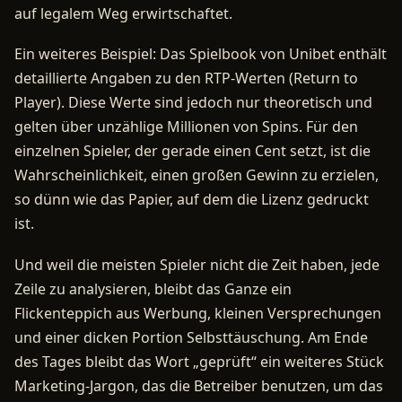
auf legalem Weg erwirtschaftet.
Ein weiteres Beispiel: Das Spielbook von Unibet enthält
detaillierte Angaben zu den RTP‑Werten (Return to
Player). Diese Werte sind jedoch nur theoretisch und
gelten über unzählige Millionen von Spins. Für den
einzelnen Spieler, der gerade einen Cent setzt, ist die
Wahrscheinlichkeit, einen großen Gewinn zu erzielen,
so dünn wie das Papier, auf dem die Lizenz gedruckt
ist.
Und weil die meisten Spieler nicht die Zeit haben, jede
Zeile zu analysieren, bleibt das Ganze ein
Flickenteppich aus Werbung, kleinen Versprechungen
und einer dicken Portion Selbsttäuschung. Am Ende
des Tages bleibt das Wort „geprüft“ ein weiteres Stück
Marketing‑Jargon, das die Betreiber benutzen, um das