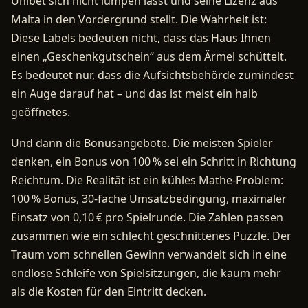
Unibet sich nicht lumpen lässt und seine Lizenz aus
Malta in den Vordergrund stellt. Die Wahrheit ist:
Diese Labels bedeuten nicht, dass das Haus Ihnen
einen „Geschenkgutschein“ aus dem Ärmel schüttelt.
Es bedeutet nur, dass die Aufsichtsbehörde zumindest
ein Auge darauf hat – und das ist meist ein halb
geöffnetes.
Und dann die Bonusangebote. Die meisten Spieler
denken, ein Bonus von 100 % sei ein Schritt in Richtung
Reichtum. Die Realität ist ein kühles Mathe‑Problem:
100 % Bonus, 30‑fache Umsatzbedingung, maximaler
Einsatz von 0,10 € pro Spielrunde. Die Zahlen passen
zusammen wie ein schlecht geschnittenes Puzzle. Der
Traum vom schnellen Gewinn verwandelt sich in eine
endlose Schleife von Spielsitzungen, die kaum mehr
als die Kosten für den Eintritt decken.