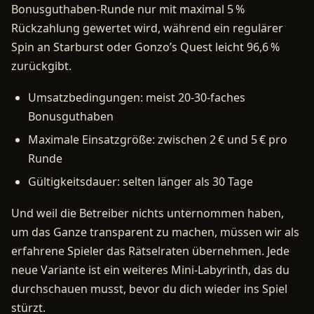
Bonusguthaben‑Runde nur mit maximal 5 %
Rückzahlung gewertet wird, während ein regulärer
Spin an Starburst oder Gonzo’s Quest leicht 96,6 %
zurückgibt.
Umsatzbedingungen: meist 20‑30‑faches
Bonusguthaben
Maximale Einsatzgröße: zwischen 2 € und 5 € pro
Runde
Gültigkeitsdauer: selten länger als 30 Tage
Und weil die Betreiber nichts unternommen haben,
um das Ganze transparent zu machen, müssen wir als
erfahrene Spieler das Rätselraten übernehmen. Jede
neue Variante ist ein weiteres Mini‑Labyrinth, das du
durchschauen musst, bevor du dich wieder ins Spiel
stürzt.