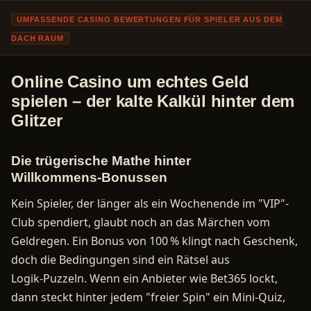
UMFASSENDE CASINO BEWERTUNGEN FÜR SPIELER AUS DEM
DACH RAUM
Online Casino um echtes Geld
spielen – der kalte Kalkül hinter dem
Glitzer
Die trügerische Mathe hinter
Willkommens‑Bonussen
Kein Spieler, der länger als ein Wochenende im "VIP"-
Club spendiert, glaubt noch an das Märchen vom
Geldregen. Ein Bonus von 100 % klingt nach Geschenk,
doch die Bedingungen sind ein Rätsel aus
Logik‑Puzzeln. Wenn ein Anbieter wie Bet365 lockt,
dann steckt hinter jedem "freier Spin" ein Mini‑Quiz,