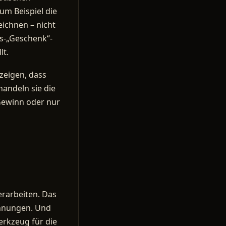
um Beispiel die
eichnen – nicht
us‑„Geschenk“-
lt.
 zeigen, dass
handeln sie die
 Gewinn oder nur
erarbeiten. Das
chnungen. Und
erkzeug für die