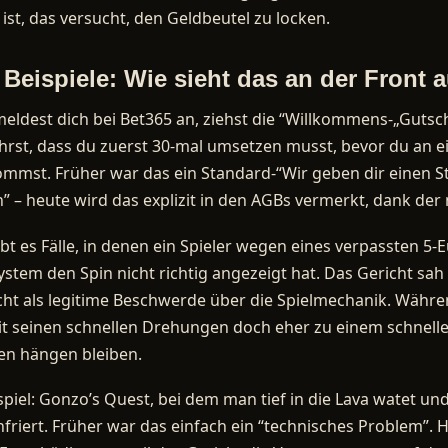
st, das versucht, den Geldbeutel zu locken.
 Beispiele: Wie sieht das an der Front 
u meldest dich bei Bet365 an, ziehst die “Willkommens‑„Gutsc
hrst, dass du zuerst 30‑mal umsetzen musst, bevor du an e
mst. Früher war das ein Standard‑“Wir geben dir einen S
n” – heute wird das explizit in den AGBs vermerkt, dank der 
 es Fälle, in denen ein Spieler wegen eines verpassten 5‑E
System den Spin nicht richtig angezeigt hat. Das Gericht sah
icht als legitime Beschwerde über die Spielmechanik. Währe
it seinen schnellen Drehungen doch eher zu einem schnellen
en hängen bleiben.
spiel: Gonzo’s Quest, bei dem man tief in die Lava watet und
nfriert. Früher war das einfach ein “technisches Problem”. 