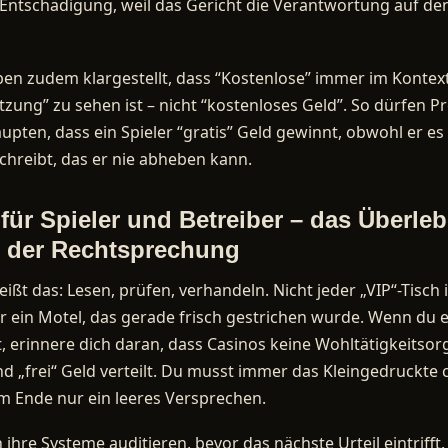
e Entschädigung, weil das Gericht die Verantwortung auf de
ben zudem klargestellt, dass “Kostenlose” immer im Kontex
tzung” zu sehen ist – nicht “kostenloses Geld”. So dürfen
pten, dass ein Spieler “gratis” Geld gewinnt, obwohl er es
chreibt, das er nie abheben kann.
 für Spieler und Betreiber – das Überle
 der Rechtsprechung
eißt das: Lesen, prüfen, verhandeln. Nicht jeder „VIP“-Tisch i
her ein Motel, das gerade frisch gestrichen wurde. Wenn du
, erinnere dich daran, dass Casinos keine Wohltätigkeitsor
d „frei“ Geld verteilt. Du musst immer das Kleingedruckte 
 Ende nur ein leeres Versprechen.
n ihre Systeme auditieren, bevor das nächste Urteil eintrifft