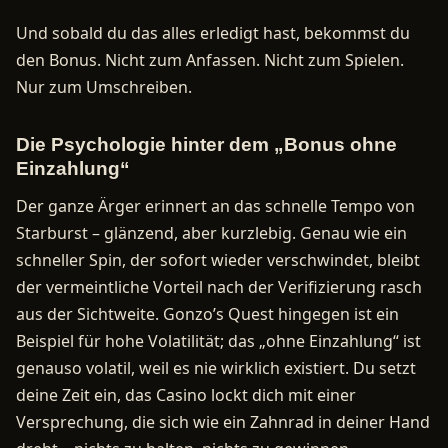
Und sobald du das alles erledigt hast, bekommst du
den Bonus. Nicht zum Anfassen. Nicht zum Spielen.
Nur zum Umschreiben.
Die Psychologie hinter dem „Bonus ohne
Einzahlung“
Der ganze Ärger erinnert an das schnelle Tempo von
Starburst – glänzend, aber kurzlebig. Genau wie ein
schneller Spin, der sofort wieder verschwindet, bleibt
der vermeintliche Vorteil nach der Verifizierung rasch
aus der Sichtweite. Gonzo’s Quest hingegen ist ein
Beispiel für hohe Volatilität; das „ohne Einzahlung“ ist
genauso volatil, weil es nie wirklich existiert. Du setzt
deine Zeit ein, das Casino lockt dich mit einer
Versprechung, die sich wie ein Zahnrad in deiner Hand