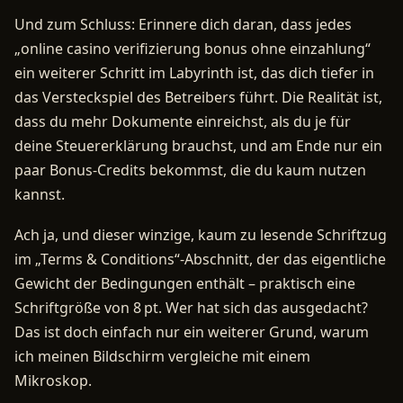
Und zum Schluss: Erinnere dich daran, dass jedes
„online casino verifizierung bonus ohne einzahlung“
ein weiterer Schritt im Labyrinth ist, das dich tiefer in
das Versteckspiel des Betreibers führt. Die Realität ist,
dass du mehr Dokumente einreichst, als du je für
deine Steuererklärung brauchst, und am Ende nur ein
paar Bonus‑Credits bekommst, die du kaum nutzen
kannst.
Ach ja, und dieser winzige, kaum zu lesende Schriftzug
im „Terms & Conditions“-Abschnitt, der das eigentliche
Gewicht der Bedingungen enthält – praktisch eine
Schriftgröße von 8 pt. Wer hat sich das ausgedacht?
Das ist doch einfach nur ein weiterer Grund, warum
ich meinen Bildschirm vergleiche mit einem
Mikroskop.