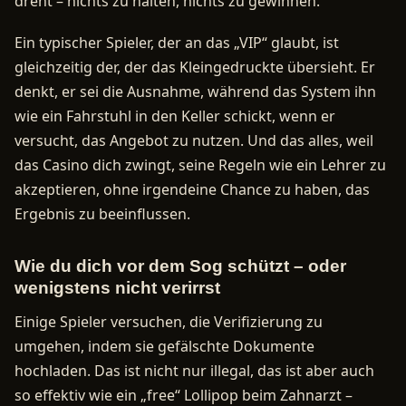
dreht – nichts zu halten, nichts zu gewinnen.
Ein typischer Spieler, der an das „VIP“ glaubt, ist
gleichzeitig der, der das Kleingedruckte übersieht. Er
denkt, er sei die Ausnahme, während das System ihn
wie ein Fahrstuhl in den Keller schickt, wenn er
versucht, das Angebot zu nutzen. Und das alles, weil
das Casino dich zwingt, seine Regeln wie ein Lehrer zu
akzeptieren, ohne irgendeine Chance zu haben, das
Ergebnis zu beeinflussen.
Wie du dich vor dem Sog schützt – oder
wenigstens nicht verirrst
Einige Spieler versuchen, die Verifizierung zu
umgehen, indem sie gefälschte Dokumente
hochladen. Das ist nicht nur illegal, das ist aber auch
so effektiv wie ein „free“ Lollipop beim Zahnarzt –