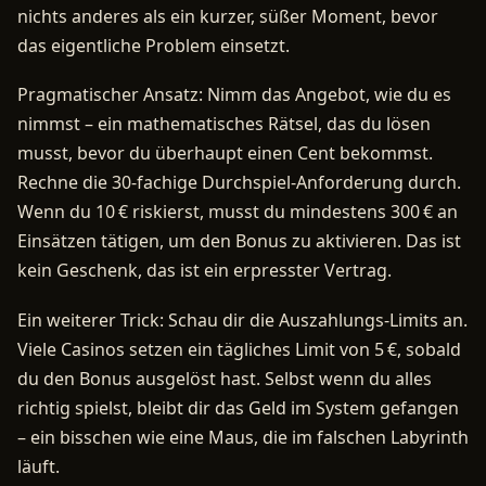
nichts anderes als ein kurzer, süßer Moment, bevor
das eigentliche Problem einsetzt.
Pragmatischer Ansatz: Nimm das Angebot, wie du es
nimmst – ein mathematisches Rätsel, das du lösen
musst, bevor du überhaupt einen Cent bekommst.
Rechne die 30‑fachige Durchspiel‑Anforderung durch.
Wenn du 10 € riskierst, musst du mindestens 300 € an
Einsätzen tätigen, um den Bonus zu aktivieren. Das ist
kein Geschenk, das ist ein erpresster Vertrag.
Ein weiterer Trick: Schau dir die Auszahlungs‑Limits an.
Viele Casinos setzen ein tägliches Limit von 5 €, sobald
du den Bonus ausgelöst hast. Selbst wenn du alles
richtig spielst, bleibt dir das Geld im System gefangen
– ein bisschen wie eine Maus, die im falschen Labyrinth
läuft.