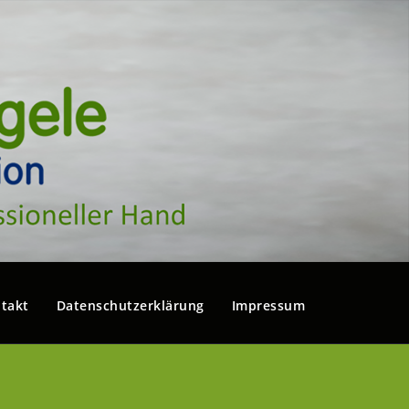
takt
Datenschutzerklärung
Impressum