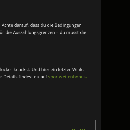
. Achte darauf, dass du die Bedingungen
 für die Auszahlungsgrenzen – du musst die
locker knackst. Und hier ein letzter Wink:
r Details findest du auf
sportwettenbonus-