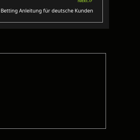
Next
Betting Anleitung für deutsche Kunden