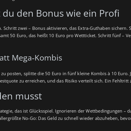
t du den Bonus wie ein Profi
. Schritt zwei – Bonus aktivieren, das Extra‑Guthaben sichern. S
amt 50 Euro, das heißt 10 Euro pro Wett­ticket. Schritt fünf – V
statt Mega‑Kombis
 zu posten, splitte die 50 Euro in fünf kleine Kombis à 10 Euro.
quote zu erreichen, und das Risiko verteilt sich. Ein Fehltritt z
iden musst
trategie, das ist Glücksspiel. Ignorieren der Wettbedingungen – 
lergrößte No‑Go: Das Geld zu schnell wieder abzuheben, bevor d