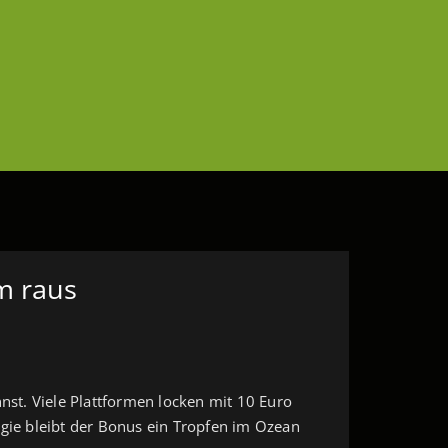
m raus
nst. Viele Plattformen locken mit 10 Euro
egie bleibt der Bonus ein Tropfen im Ozean