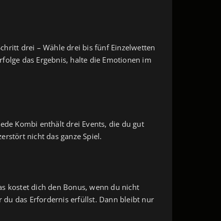
chritt drei – Wähle drei bis fünf Einzelwetten
erfolge das Ergebnis, halte die Emotionen im
 Jede Kombi enthält drei Events, die du gut
erstört nicht das ganze Spiel.
das kostet dich den Bonus, wenn du nicht
u das Erfordernis erfüllst. Dann bleibt nur