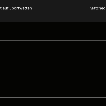
fft auf Sportwetten
Matched 