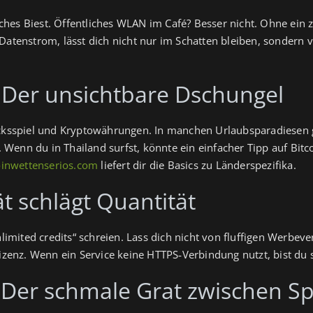
hes Biest. Öffentliches WLAN im Café? Besser nicht. Ohne ein z
 Datenstrom, lässt dich nicht nur im Schatten bleiben, sondern 
 Der unsichtbare Dschungel
ücksspiel und Kryptowährungen. In manchen Urlaubsparadiesen g
Wenn du in Thailand surfst, könnte ein einfacher Tipp auf Bitc
oinwettenserios.com
liefert dir die Basics zu Länderspezifika.
t schlägt Quantität
unlimited credits“ schreien. Lass dich nicht von fluffigen Werbe
Lizenz. Wenn ein Service keine HTTPS‑Verbindung nutzt, bist du 
Der schmale Grat zwischen S