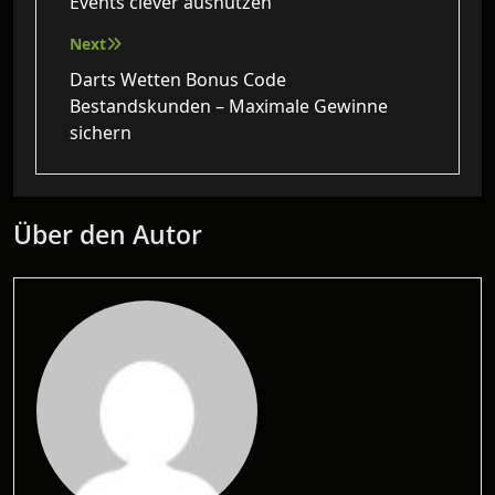
Events clever ausnutzen
Next
Darts Wetten Bonus Code
Bestandskunden – Maximale Gewinne
sichern
Über den Autor