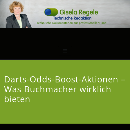
Darts-Odds-Boost-Aktionen –
Was Buchmacher wirklich
bieten