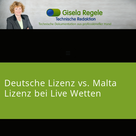
Deutsche Lizenz vs. Malta
Lizenz bei Live Wetten