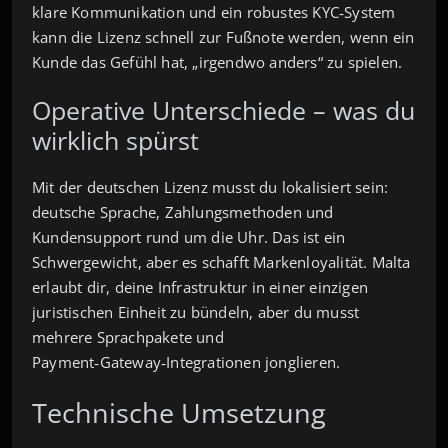
klare Kommunikation und ein robustes KYC‑System
kann die Lizenz schnell zur Fußnote werden, wenn ein
Kunde das Gefühl hat, „irgendwo anders“ zu spielen.
Operative Unterschiede – was du
wirklich spürst
Mit der deutschen Lizenz musst du lokalisiert sein:
deutsche Sprache, Zahlungsmethoden und
Kundensupport rund um die Uhr. Das ist ein
Schwergewicht, aber es schafft Markenloyalität. Malta
erlaubt dir, deine Infrastruktur in einer einzigen
juristischen Einheit zu bündeln, aber du musst
mehrere Sprachpakete und
Payment‑Gateway‑Integrationen jonglieren.
Technische Umsetzung