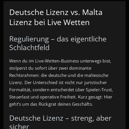
Deutsche Lizenz vs. Malta
Lizenz bei Live Wetten
Regulierung – das eigentliche
Schlachtfeld
Wenn du im Live‑Wetten‑Business unterwegs bist,
stolperst du sofort über zwei dominante
Rechtsrahmen: die deutsche und die maltesische
Lizenz. Der Unterschied ist nicht nur juristischer
Formalität, sondern entscheidet über Spieler‑Trust,
Steuerlast und operative Freiheit. Kurz gesagt: Hier
geht’s um das Rückgrat deines Geschäfts.
Deutsche Lizenz – streng, aber
sicher