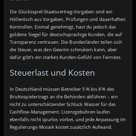
Die Glücksspiel‑Staatsvertrag‑Vorgaben sind ein
Höllenloch aus Vorgaben, Prüfungen und dauerhaften
Kontrollen. Einmal genehmigt, hast du jedoch das
goldene Siegel für deutschsprachige Kunden, die auf
Transparenz vertrauen. Die Bundesländer teilen sich
die Steuer, was den Gewinn schmälern kann, aber
dafür gibt’s ein starkes Kunden‑Gefühl von Fairness.
Steuerlast und Kosten
In Deutschland müssen Betreiber 5 % bis 8 % des
Bruttospielertrags an die Behörden abführen – ein
nicht zu unterschätzender Schluck Wasser für das
Cashflow‑Management. Lizenzgebühren laufen
ebenfalls nicht spurlos vorbei, und jede Anpassung im
Regulierungs‑Mosaik kostet zusätzlich Aufwand.