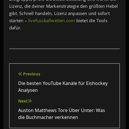
Lizenz, die deiner Markenstrategie den größten Hebel
gibt. Schnell handeln, Lizenz anpassen und sofort
starten –
livefussballwetten.com
bietet die Tools
dafür.
Beitragsnavigation
Previous
Die besten YouTube Kanäle für Eishockey
Analysen
Next
Auston Matthews Tore Über Unter: Was
die Buchmacher verkennen