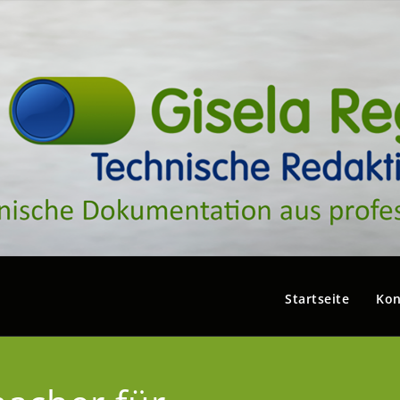
Startseite
Kon