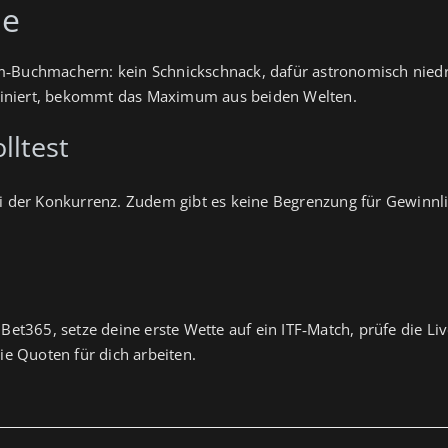
le
m‑Buchmachern: kein Schnickschnack, dafür astronomisch niedr
niert, bekommt das Maximum aus beiden Welten.
lltest
ei der Konkurrenz. Zudem gibt es keine Begrenzung für Gewinnl
 Bet365, setze deine erste Wette auf ein ITF‑Match, prüfe die L
die Quoten für dich arbeiten.