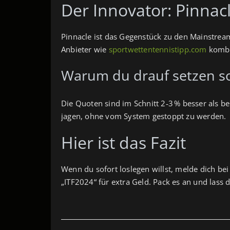
Der Innovator: Pinnac
Pinnacle ist das Gegenstück zu den Mainstrea
Anbieter wie
sportwettentennistipp.com
kombi
Warum du drauf setzen so
Die Quoten sind im Schnitt 2‑3 % besser als b
jagen, ohne vom System gestoppt zu werden.
Hier ist das Fazit
Wenn du sofort loslegen willst, melde dich bei
„ITF2024“ für extra Geld. Pack es an und lass 