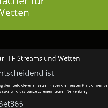
acher für
Wetten
ür ITF-Streams und Wetten
tscheidend ist
tig dein Geld clever einsetzen – aber die meisten Plattformen ve
Basics wird das Ganze zu einem teuren Nervenkrieg.
Bet365