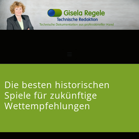
Die besten historischen
Spiele für zukünftige
Wettempfehlungen