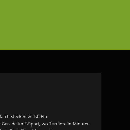
atch stecken willst. Ein
. Gerade im E‑Sport, wo Turniere in Minuten