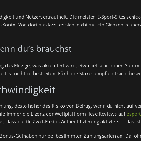
igkeit und Nutzervertrautheit. Die meisten E‑Sport‑Sites schick
Konto. Von dort aus lässt es sich leicht auf ein Girokonto übe
enn du’s brauchst
g das Einzige, was akzeptiert wird, etwa bei sehr hohen Summe
eit ist nicht zu bestreiten. Für hohe Stakes empfiehlt sich diese
chwindigkeit
ahlung, desto höher das Risiko von Betrug, wenn du nicht auf veri
üfe immer die Lizenz der Wettplattform, lese Reviews auf
espor
, dass du die Zwei‑Faktor‑Authentifizierung aktivierst – das ist
n Bonus‑Guthaben nur bei bestimmten Zahlungsarten an. Da lohnt