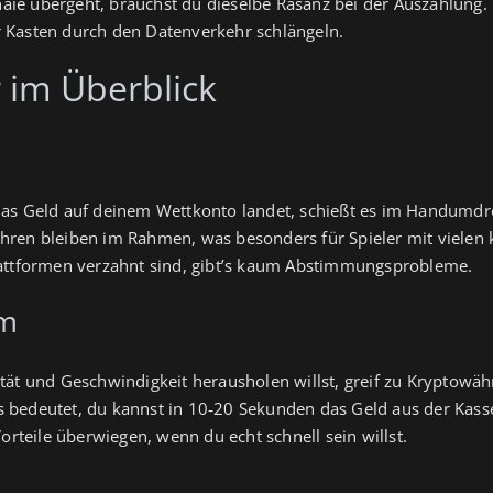
ie übergeht, brauchst du dieselbe Rasanz bei der Auszahlung. 
 Kasten durch den Datenverkehr schlängeln.
 im Überblick
as Geld auf deinem Wettkonto landet, schießt es im Handumdrehe
ren bleiben im Rahmen, was besonders für Spieler mit vielen k
lattformen verzahnt sind, gibt’s kaum Abstimmungsprobleme.
um
 und Geschwindigkeit herausholen willst, greif zu Kryptowäh
 bedeutet, du kannst in 10‑20 Sekunden das Geld aus der Kasse 
teile überwiegen, wenn du echt schnell sein willst.