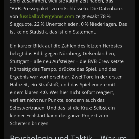
Spiel zusammen, weil sie kaum Zeit haben, das
“BVB‑Pressepaket” zu entschlüsseln. Die Datenbank
von
fussballbvbergebnis.com
zeigt exakt 78 %
Siegquote, 22 % Unentschieden, 0 % Niederlagen. Das
ist keine Statistik, das ist ein Statement.
Ein kurzer Blick auf die Zahlen des letzten Herbstes
belegt das Bild: gegen Nürnberg, Gelsenkirchen,
Stuttgart – alle neu Aufsteiger – die BVB-Crew setzte
frühzeitig das Tempo, drückte das Spiel, und das
Ergebnis war vorhersehbar. Zwei Tore in der ersten
Halbzeit, ein Strafstoß, und das Spiel endete mit
einem klaren 4:0. Wer hier nicht sofort reagiert,
verliert nicht nur Punkte, sondern auch das
Selbstvertrauen. Und das ist die Krux: Selbst ein
kleiner Fehlstart kann das ganze Projekt zum
Scheitern bringen.
Psychologie und Taktik – Warum