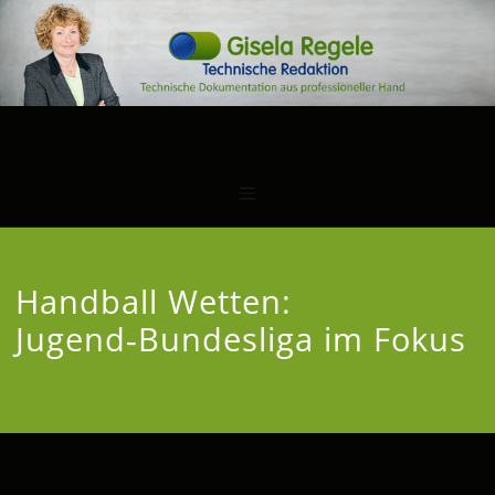
Handball Wetten:
Jugend‑Bundesliga im Fokus