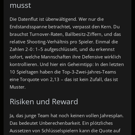
musst
Die Datenflut ist überwältigend. Wer nur die
Endstandsspanne betrachtet, verpasst den Kern. Du
brauchst Turnover‑Raten, Ballbesitz‑Ziffern, und das
relative Shooting‑Verhältnis pro Spieler. Einmal die
Zahlen 2‑0 : 1–5 aufgeschlüsselt, und du erkennst
sofort, welche Mannschaften ihre Defensive wirklich
kontrollieren. Und hier ein Geheimtipp: In den letzten
10 Spieltagen haben die Top‑3‑Zwei‑Jahres‑Teams
eine Torquote von 2,13 – das ist kein Zufall, das ist
Muster.
Risiken und Reward
Ja, das junge Team hat noch keinen vollen Jahresplan.
Das bedeutet Unberechenbarkeit. Ein plötzliches
Aussetzen von Schlüsselspielern kann die Quote auf