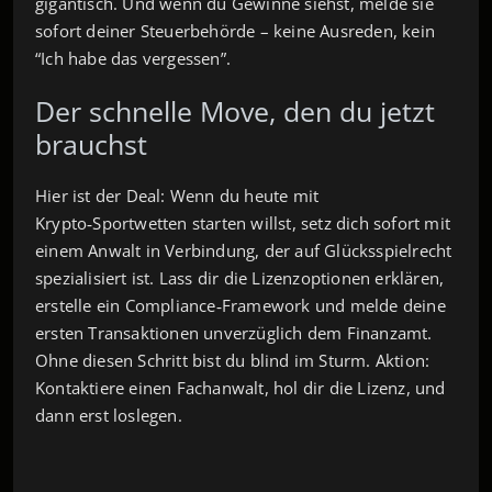
gigantisch. Und wenn du Gewinne siehst, melde sie
sofort deiner Steuerbehörde – keine Ausreden, kein
“Ich habe das vergessen”.
Der schnelle Move, den du jetzt
brauchst
Hier ist der Deal: Wenn du heute mit
Krypto‑Sportwetten starten willst, setz dich sofort mit
einem Anwalt in Verbindung, der auf Glücksspielrecht
spezialisiert ist. Lass dir die Lizenzoptionen erklären,
erstelle ein Compliance‑Framework und melde deine
ersten Transaktionen unverzüglich dem Finanzamt.
Ohne diesen Schritt bist du blind im Sturm. Aktion:
Kontaktiere einen Fachanwalt, hol dir die Lizenz, und
dann erst loslegen.