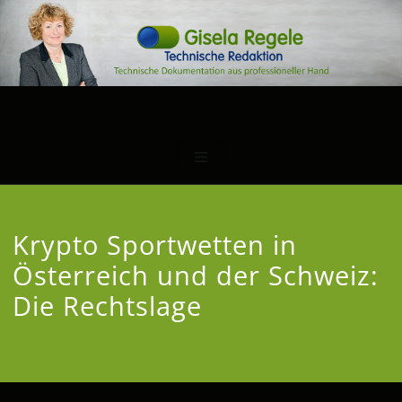
Krypto Sportwetten in
Österreich und der Schweiz:
Die Rechtslage