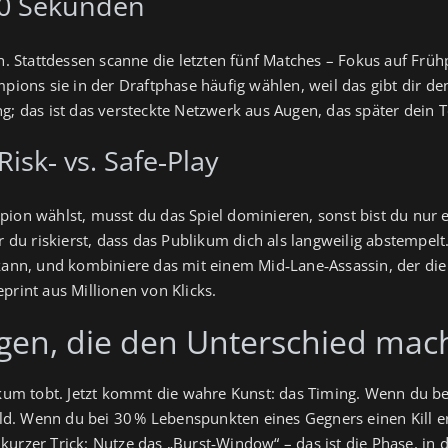
 60 Sekunden
sen. Stattdessen scanne die letzten fünf Matches – Fokus auf F
mpions sie in der Draftphase häufig wählen, weil das gibt dir d
g; das ist das versteckte Netzwerk aus Augen, das später dein T
isk‑ vs. Safe‑Play
pion wählst, musst du das Spiel dominieren, sonst bist du nur 
er du riskierst, dass das Publikum dich als langweilig abstempel
n kann, und kombiniere das mit einem Mid‑Lane‑Assassin, der di
ueprint aus Millionen von Klicks.
gen, die den Unterschied mac
blikum tobt. Jetzt kommt die wahre Kunst: das Timing. Wenn du
lfeld. Wenn du bei 30 % Lebenspunkten eines Gegners einen Kill 
kurzer Trick: Nutze das „Burst‑Window“ – das ist die Phase, in 