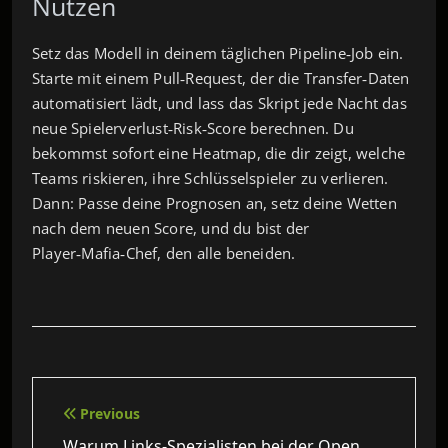
Nutzen
Setz das Modell in deinem täglichen Pipeline‑Job ein.
Starte mit einem Pull‑Request, der die Transfer‑Daten
automatisiert lädt, und lass das Skript jede Nacht das
neue Spielerverlust‑Risk‑Score berechnen. Du
bekommst sofort eine Heatmap, die dir zeigt, welche
Teams riskieren, ihre Schlüsselspieler zu verlieren.
Dann: Passe deine Prognosen an, setz deine Wetten
nach dem neuen Score, und du bist der
Player‑Mafia‑Chef, den alle beneiden.
Beitragsnavigation
Previous
Warum Links‑Spezialisten bei der Open