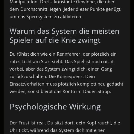
Manipulation. Drei – konstante Gewinne, die über
dem Durchschnitt liegen. Jeder dieser Punkte genügt,
um das Sperrsystem zu aktivieren.
Warum das System die meisten
Spieler auf die Knie zwingt
Du fühlst dich wie ein Rennfahrer, der plötzlich ein
rotes Licht am Start sieht. Das Spiel ist noch nicht
vorbei, aber das System zwingt dich, einen Gang
zurückzuschalten. Die Konsequenz: Dein
Einsatzverhalten muss plötzlich komplett neu gedacht
werden, sonst bleibt das Konto im Dauer‑Stopp.
Psychologische Wirkung
Der Frust ist real. Du sitzt dort, dein Kopf raucht, die
Uhr tickt, während das System dich mit einer