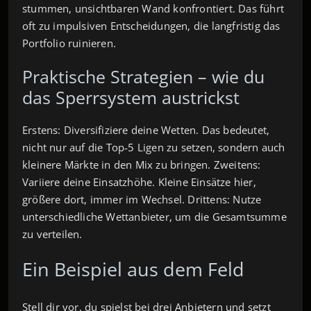
stummen, unsichtbaren Wand konfrontiert. Das führt
oft zu impulsiven Entscheidungen, die langfristig das
Portfolio ruinieren.
Praktische Strategien – wie du
das Sperrsystem austrickst
Erstens: Diversifiziere deine Wetten. Das bedeutet,
nicht nur auf die Top‑5 Ligen zu setzen, sondern auch
kleinere Märkte in den Mix zu bringen. Zweitens:
Variiere deine Einsatzhöhe. Kleine Einsätze hier,
größere dort, immer im Wechsel. Drittens: Nutze
unterschiedliche Wettanbieter, um die Gesamtsumme
zu verteilen.
Ein Beispiel aus dem Feld
Stell dir vor, du spielst bei drei Anbietern und setzt