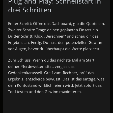
Plug‑and‑Play: Schnellstart in
drei Schritten
Erster Schritt: Öffne das Dashboard, gib die Quote ein.
Zweiter Schritt: Trage deinen geplanten Einsatz ein.
Dritter Schritt: Klick „Berechnen“ und schau dir das
Ergebnis an. Fertig. Du hast den potenziellen Gewinn
vor Augen, bevor du überhaupt die Wette platzierst.
Zum Schluss: Wenn du das nächste Mal am Start
deiner Pferdewetten sitzt, vergiss das
Gedankenkarussell. Greif zum Rechner, prüf das
Ergebnis, entscheide bewusst. Das ist das einzige, was
dein Kontostand wirklich feiern wird. Jetzt sofort das
Tool testen und den Gewinn maximieren.