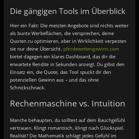
Die gängigen Tools im Überblick
Hier ein Fakt: Die meisten Angebote sind nichts weiter
als bunte Werbeflächen, die versprechen, deine
Quoten zu optimieren, aber in Wirklichkeit verpesten
sie nur deine Übersicht.
pferdewettengewinn.com
bietet dagegen ein klares Dashboard, das dir die
erwartete Rendite in Sekunden anzeigt. Du gibst den
Einsatz ein, die Quote, das Tool spuckt dir den
potenziellen Gewinn aus – und das ohne
Schnickschnack.
Rechenmaschine vs. Intuition
Manche behaupten, du solltest auf dein Bauchgefühl
vertrauen. Klingt romantisch, klingt nach Glückspiel.
Realität? Die Mathematik schlägt jedes Gefühl im