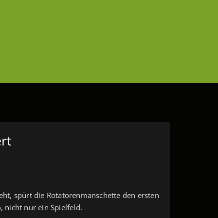
rt
 sieht, spürt die Rotatorenmanschette den ersten
, nicht nur ein Spielfeld.