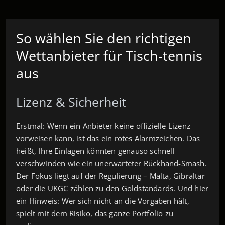
So wählen Sie den richtigen
Wettanbieter für Tisch‑​tennis
aus
Lizenz & Sicherheit
Erstmal: Wenn ein Anbieter keine offizielle Lizenz
vorweisen kann, ist das ein rotes Alarmzeichen. Das
heißt, Ihre Einlagen könnten genauso schnell
verschwinden wie ein unerwarteter Rückhand-Smash.
Der Fokus liegt auf der Regulierung – Malta, Gibraltar
oder die UKGC zählen zu den Goldstandards. Und hier
ein Hinweis: Wer sich nicht an die Vorgaben hält,
spielt mit dem Risiko, das ganze Portfolio zu