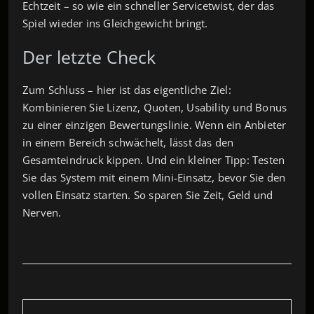
Echtzeit – so wie ein schneller Servicetwist, der das
Spiel wieder ins Gleichgewicht bringt.
Der letzte Check
Zum Schluss – hier ist das eigentliche Ziel:
Kombinieren Sie Lizenz, Quoten, Usability und Bonus
zu einer einzigen Bewertungslinie. Wenn ein Anbieter
in einem Bereich schwächelt, lässt das den
Gesamteindruck kippen. Und ein kleiner Tipp: Testen
Sie das System mit einem Mini‑Einsatz, bevor Sie den
vollen Einsatz starten. So sparen Sie Zeit, Geld und
Nerven.