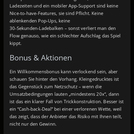
Ladezeiten und ein mobiler App‑Support sind keine
Nice‑to‑have‑Features, sie sind Pflicht. Keine
ablenkenden Pop‑Ups, keine
30‑Sekunden‑Ladebalken – sonst verliert man den
Flow genauso, wie ein schlechter Aufschlag das Spiel
kippt.
Bonus & Aktionen
Ein Willkommensbonus kann verlockend sein, aber
schauen Sie hinter den Vorhang. Kleingedrucktes ist
das Gegenstück zum Netzschutz – wenn die
Umsatzbedingungen lauten „mindestens 20x“, dann
ist das ein klarer Fall von Trickkonstruktion. Besser ist
ein “Cash‑back‑Deal” bei einer verlorenen Wette, weil
das zeigt, dass der Anbieter das Risiko mit Ihnen teilt,
nicht nur den Gewinn.