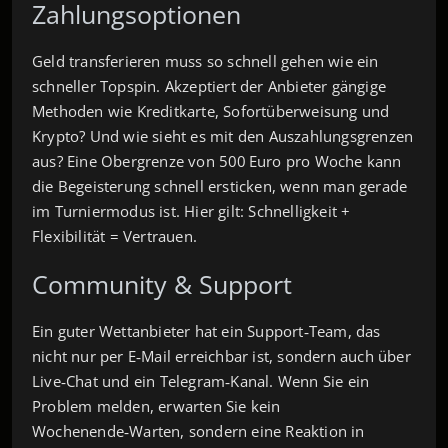
Zahlungsoptionen
Geld transferieren muss so schnell gehen wie ein
schneller Topspin. Akzeptiert der Anbieter gängige
Methoden wie Kreditkarte, Sofortüberweisung und
Krypto? Und wie sieht es mit den Auszahlungsgrenzen
aus? Eine Obergrenze von 500 Euro pro Woche kann
die Begeisterung schnell ersticken, wenn man gerade
im Turniermodus ist. Hier gilt: Schnelligkeit +
Flexibilität = Vertrauen.
Community & Support
Ein guter Wettanbieter hat ein Support‑Team, das
nicht nur per E‑Mail erreichbar ist, sondern auch über
Live‑Chat und ein Telegram‑Kanal. Wenn Sie ein
Problem melden, erwarten Sie kein
Wochenende‑Warten, sondern eine Reaktion in