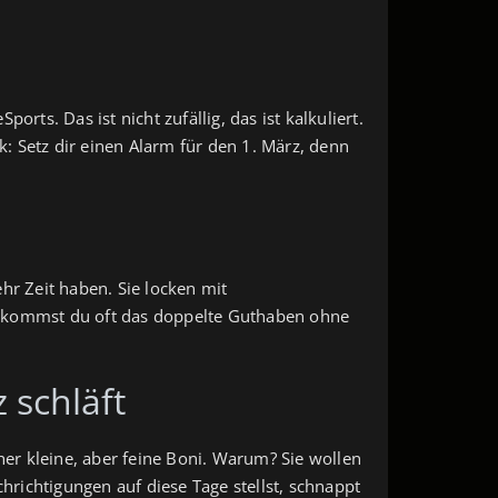
rts. Das ist nicht zufällig, das ist kalkuliert.
: Setz dir einen Alarm für den 1. März, denn
r Zeit haben. Sie locken mit
 bekommst du oft das doppelte Guthaben ohne
schläft
er kleine, aber feine Boni. Warum? Sie wollen
chtigungen auf diese Tage stellst, schnappt