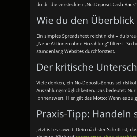
du dir die versteckten „No‑Deposit‑Cash‑Back“
Wie du den Überblick 
Ein simples Spreadsheet reicht nicht – du brau
„Neue Aktionen ohne Einzahlung“ filterst. So 
stundenlang Websites durchforstest.
Der kritische Untersc
Viele denken, ein No‑Deposit‑Bonus sei risiko
Auszahlungsmöglichkeiten. Das bedeutet: Nur d
lohnenswert. Hier gilt das Motto: Wenn es zu g
Praxis-Tipp: Handeln 
Jetzt ist es soweit: Dein nächster Schritt ist
claimen. Klick auf
sportwetten-ohne-einzahlu