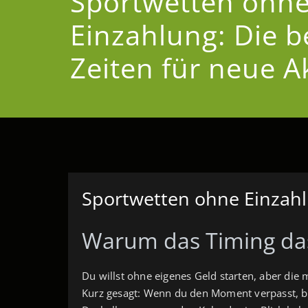
Sportwetten ohn
Einzahlung: Die b
Zeiten für neue A
Sportwetten ohne Einzahl
Warum das Timing das
Du willst ohne eigenes Geld starten, aber die
Kurz gesagt: Wenn du den Moment verpasst, bist