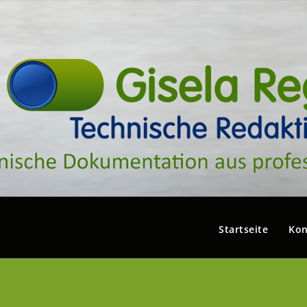
Startseite
Kon