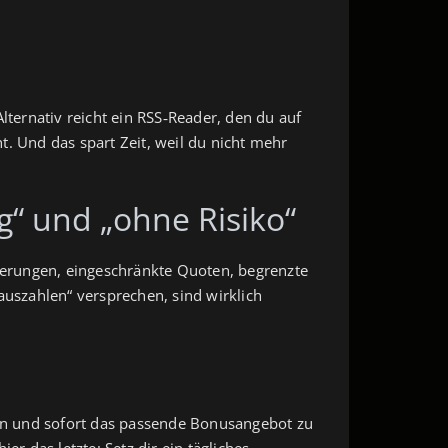
lternativ reicht ein RSS‑Reader, den du auf
. Und das spart Zeit, weil du nicht mehr
g“ und „ohne Risiko“
rderungen, eingeschränkte Quoten, begrenzte
auszahlen“ versprechen, sind wirklich
ecken und sofort das passende Bonusangebot zu
er das letzte: Setz dir ein tägliches