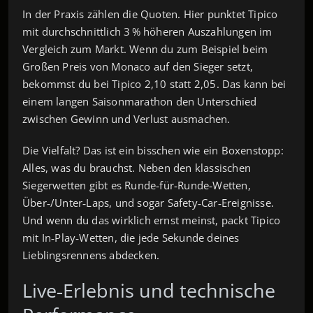
In der Praxis zählen die Quoten. Hier punktet Tipico
mit durchschnittlich 3 % höheren Auszahlungen im
Vergleich zum Markt. Wenn du zum Beispiel beim
Großen Preis von Monaco auf den Sieger setzt,
bekommst du bei Tipico 2,10 statt 2,05. Das kann bei
einem langen Saisonmarathon den Unterschied
zwischen Gewinn und Verlust ausmachen.
Die Vielfalt? Das ist ein bisschen wie ein Boxenstopp:
Alles, was du brauchst. Neben den klassischen
Siegerwetten gibt es Runde‑für‑Runde‑Wetten,
Über‑/Unter‑Laps, und sogar Safety‑Car‑Ereignisse.
Und wenn du das wirklich ernst meinst, packt Tipico
mit In‑Play‑Wetten, die jede Sekunde deines
Lieblingsrennens abdecken.
Live‑Erlebnis und technische