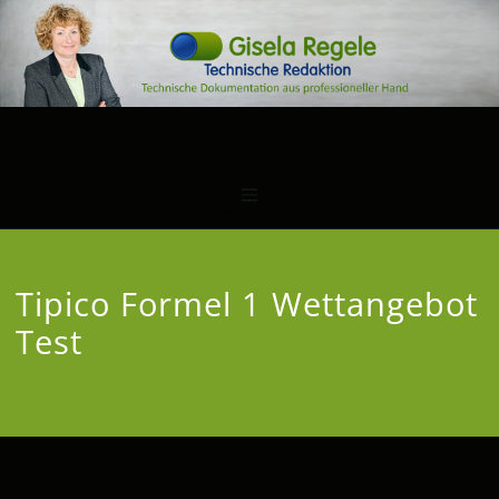
Tipico Formel 1 Wettangebot
Test