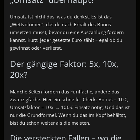
Umsatz ist nicht das, was du denkst. Es ist das
„Wettvolumen“, das du nach Erhalt des Bonus
umsetzen musst, bevor du eine Auszahlung fordern
kannst. Kurz: Jeder gesetzte Euro zählt – egal ob du
gewinnst oder verlierst.
Der gängige Faktor: 5x, 10x,
20x?
Manche Seiten fordern das Fünffache, andere das
Zwanzigfache. Hier ein schneller Check: Bonus = 10 €,
Umsatzfaktor = 10x → 100 € Einsatz nötig. Und das ist
nur die Grundformel. Wenn du das im Kopf behältst,
bist du schon weiter als die meisten.
Die versteckten Fallen – wo die