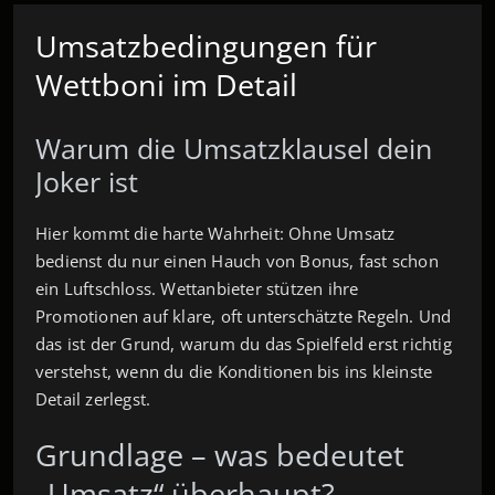
Umsatzbedingungen für
Wettboni im Detail
Warum die Umsatzklausel dein
Joker ist
Hier kommt die harte Wahrheit: Ohne Umsatz
bedienst du nur einen Hauch von Bonus, fast schon
ein Luftschloss. Wettanbieter stützen ihre
Promotionen auf klare, oft unterschätzte Regeln. Und
das ist der Grund, warum du das Spielfeld erst richtig
verstehst, wenn du die Konditionen bis ins kleinste
Detail zerlegst.
Grundlage – was bedeutet
„Umsatz“ überhaupt?