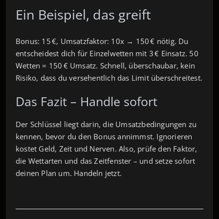
Ein Beispiel, das greift
Bonus: 15 €, Umsatzfaktor: 10x → 150 € nötig. Du
entscheidest dich für Einzelwetten mit 3 € Einsatz. 50
Wetten = 150 € Umsatz. Schnell, überschaubar, kein
Risiko, dass du versehentlich das Limit überschreitest.
Das Fazit – Handle sofort
Der Schlüssel liegt darin, die Umsatzbedingungen zu
kennen, bevor du den Bonus annimmst. Ignorieren
kostet Geld, Zeit und Nerven. Also, prüfe den Faktor,
die Wettarten und das Zeitfenster – und setze sofort
deinen Plan um. Handeln jetzt.