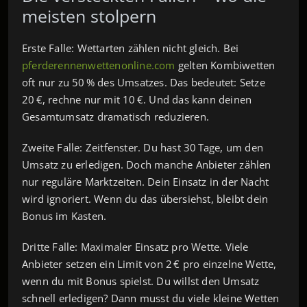
meisten stolpern
Erste Falle: Wettarten zählen nicht gleich. Bei
pferderennenwettenonline.com
gelten Kombiwetten
oft nur zu 50 % des Umsatzes. Das bedeutet: Setze
20 €, rechne nur mit 10 €. Und das kann deinen
Gesamtumsatz dramatisch reduzieren.
Zweite Falle: Zeitfenster. Du hast 30 Tage, um den
Umsatz zu erledigen. Doch manche Anbieter zählen
nur reguläre Marktzeiten. Dein Einsatz in der Nacht
wird ignoriert. Wenn du das übersiehst, bleibt dein
Bonus im Kasten.
Dritte Falle: Maximaler Einsatz pro Wette. Viele
Anbieter setzen ein Limit von 2 € pro einzelne Wette,
wenn du mit Bonus spielst. Du willst den Umsatz
schnell erledigen? Dann musst du viele kleine Wetten