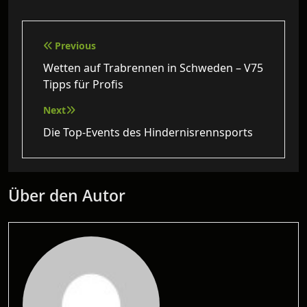
Beitragsnavigation
Previous
Wetten auf Trabrennen in Schweden – V75
Tipps für Profis
Next
Die Top-Events des Hindernisrennsports
Über den Autor