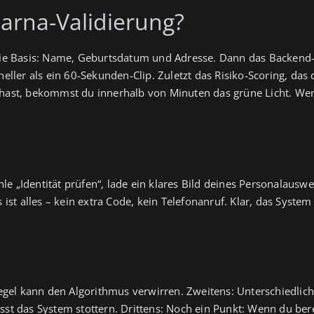
larna-Validierung?
t die Basis: Name, Geburtsdatum und Adresse. Dann das Backen
hneller als ein 60‑Sekunden‑Clip. Zuletzt das Risiko‑Scoring, da
 hast, bekommst du innerhalb von Minuten das grüne Licht. Wen
e „Identität prüfen“, lade ein klares Bild deines Personalauswe
 ist alles – kein extra Code, kein Telefonanruf. Klar, das System
Spiegel kann den Algorithmus verwirren. Zweitens: Unterschiedl
sst das System stottern. Drittens: Noch ein Punkt: Wenn du berei