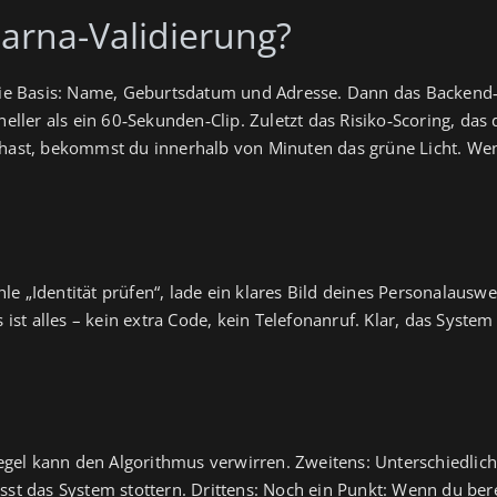
larna-Validierung?
t die Basis: Name, Geburtsdatum und Adresse. Dann das Backen
hneller als ein 60‑Sekunden‑Clip. Zuletzt das Risiko‑Scoring, da
 hast, bekommst du innerhalb von Minuten das grüne Licht. Wen
e „Identität prüfen“, lade ein klares Bild deines Personalauswe
 ist alles – kein extra Code, kein Telefonanruf. Klar, das System
Spiegel kann den Algorithmus verwirren. Zweitens: Unterschiedl
sst das System stottern. Drittens: Noch ein Punkt: Wenn du berei