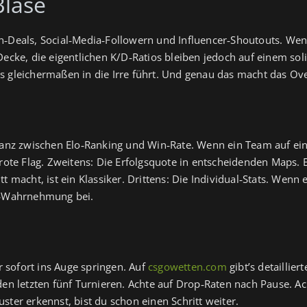
Blase
n‑Deals, Social‑Media‑Followern und Influencer‑Shoutouts. Wen
Decke, die eigentlichen K/D‑Ratios bleiben jedoch auf einem sol
s gleichermaßen in die Irre führt. Und genau das macht das Ov
epanz zwischen Elo‑Ranking und Win‑Rate. Wenn ein Team auf ei
s rote Flag. Zweitens: Die Erfolgsquote in entscheidenden Maps
 macht, ist ein Klassiker. Drittens: Die Individual‑Stats. Wenn e
ed‑Wahrnehmung bei.
ir sofort ins Auge springen. Auf
csgowetten.com
gibt’s detaillier
den letzten fünf Turnieren. Achte auf Drop‑Raten nach Pause. A
ster erkennst, bist du schon einen Schritt weiter.