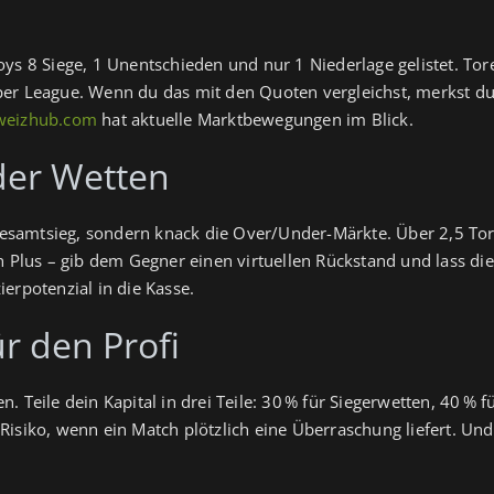
s 8 Siege, 1 Unentschieden und nur 1 Niederlage gelistet. Tore p
per League. Wenn du das mit den Quoten vergleichst, merkst d
weizhub.com
hat aktuelle Marktbewegungen im Blick.
 der Wetten
n Gesamtsieg, sondern knack die Over/Under-Märkte. Über 2,5 To
in Plus – gib dem Gegner einen virtuellen Rückstand und lass di
er­potenzial in die Kasse.
r den Profi
zen. Teile dein Kapital in drei Teile: 30 % für Siegerwetten, 40 % 
Risiko, wenn ein Match plötzlich eine Überraschung liefert. Un