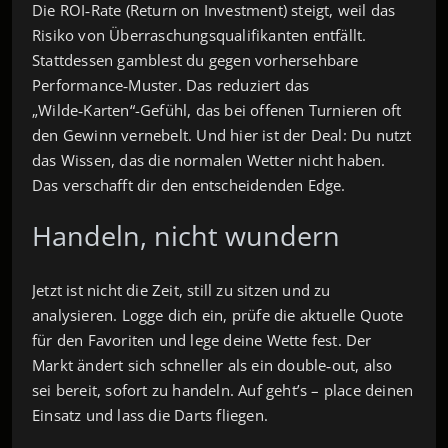
Die ROI‑Rate (Return on Investment) steigt, weil das
Risiko von Überraschungsqualifikanten entfällt.
Stattdessen gamblest du gegen vorhersehbare
Performance‑Muster. Das reduziert das
„Wilde‑Karten“-Gefühl, das bei offenen Turnieren oft
den Gewinn vernebelt. Und hier ist der Deal: Du nutzt
das Wissen, das die normalen Wetter nicht haben.
Das verschafft dir den entscheidenden Edge.
Handeln, nicht wundern
Jetzt ist nicht die Zeit, still zu sitzen und zu
analysieren. Logge dich ein, prüfe die aktuelle Quote
für den Favoriten und lege deine Wette fest. Der
Markt ändert sich schneller als ein double‑out, also
sei bereit, sofort zu handeln. Auf geht’s – place deinen
Einsatz und lass die Darts fliegen.