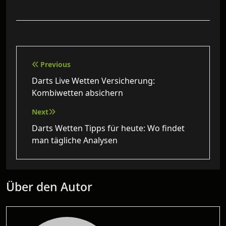
Beitragsnavigation
Previous
Darts Live Wetten Versicherung:
Kombiwetten absichern
Next
Darts Wetten Tipps für heute: Wo findet
man tägliche Analysen
Über den Autor