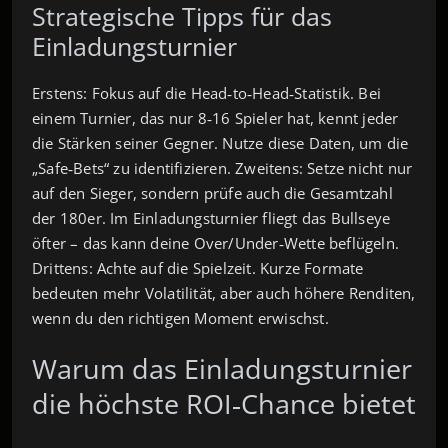
Strategische Tipps für das
Einladungsturnier
Erstens: Fokus auf die Head‑to‑Head‑Statistik. Bei
einem Turnier, das nur 8‑16 Spieler hat, kennt jeder
die Stärken seiner Gegner. Nutze diese Daten, um die
„Safe‑Bets“ zu identifizieren. Zweitens: Setze nicht nur
auf den Sieger, sondern prüfe auch die Gesamtzahl
der 180er. Im Einladungsturnier fliegt das Bullseye
öfter – das kann deine Over/Under‑Wette beflügeln.
Drittens: Achte auf die Spielzeit. Kurze Formate
bedeuten mehr Volatilität, aber auch höhere Renditen,
wenn du den richtigen Moment erwischst.
Warum das Einladungsturnier
die höchste ROI‑Chance bietet