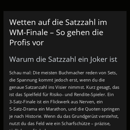
Wetten auf die Satzzahl im
WM-Finale – So gehen die
Profis vor
Warum die Satzzahl ein Joker ist
Schau mal: Die meisten Buchmacher reden von Sets,
die Spannung kommt jedoch erst, wenn du die
genaue Satzanzahl ins Visier nimmst. Kurz gesagt, das
ist das Spielfeld für Risiko‑ und Rendite‑Spieler. Ein
3‑Satz‑Finale ist ein Flickwerk aus Nerven, ein
5‑Satz‑Drama ein Marathon, und die Quoten springen
je nach Historie. Wenn du das Grundgerüst verstehst,
nutzt du das Feld wie ein Scharfschütze – präzise,