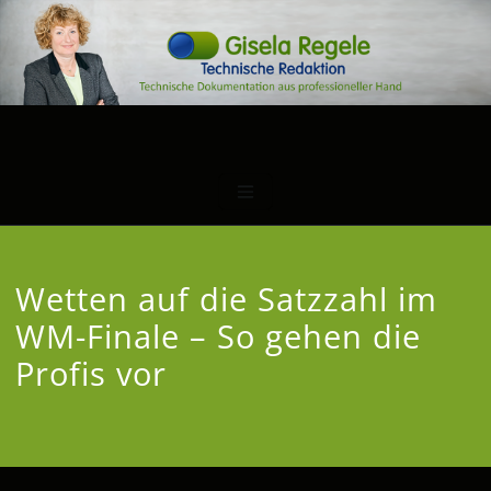
Wetten auf die Satzzahl im
WM-Finale – So gehen die
Profis vor