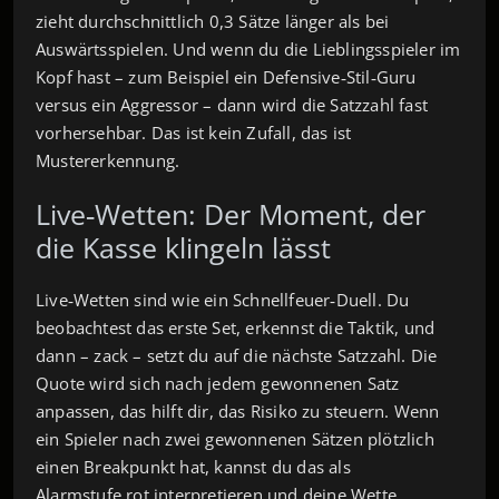
zieht durchschnittlich 0,3 Sätze länger als bei
Auswärtsspielen. Und wenn du die Lieblingsspieler im
Kopf hast – zum Beispiel ein Defensive‑Stil‑Guru
versus ein Aggressor – dann wird die Satzzahl fast
vorhersehbar. Das ist kein Zufall, das ist
Mustererkennung.
Live‑Wetten: Der Moment, der
die Kasse klingeln lässt
Live‑Wetten sind wie ein Schnellfeuer‑Duell. Du
beobachtest das erste Set, erkennst die Taktik, und
dann – zack – setzt du auf die nächste Satzzahl. Die
Quote wird sich nach jedem gewonnenen Satz
anpassen, das hilft dir, das Risiko zu steuern. Wenn
ein Spieler nach zwei gewonnenen Sätzen plötzlich
einen Breakpunkt hat, kannst du das als
Alarmstufe rot interpretieren und deine Wette