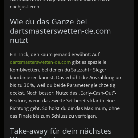
nachjustieren.
Wie du das Ganze bei
dartsmasterswetten-de.com
nutzt
Ein Trick, den kaum jemand erwähnt: Auf
dartsmasterswetten-de.com
gibt es spezielle
Kombiwetten, bei denen du Satzzahl + Sieger
kombinieren kannst. Das erhöht die Auszahlung um
bis zu 30 %, weil du beide Parameter gleichzeitig
deckst. Noch besser: Nutze das „Early‑Cash‑Out“-
Feature, wenn das zweite Set bereits klar in eine
Richtung geht. So holst du dir das Maximum, ohne
das Finale bis zum Schluss zu verfolgen.
Take‑away für dein nächstes