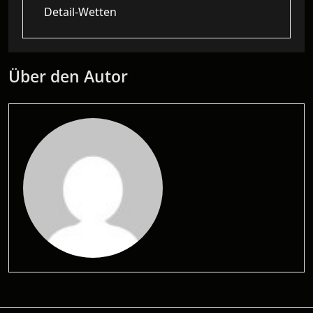
Detail‑Wetten
Über den Autor