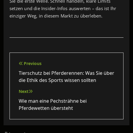
Sie die erste Welle. Schnell handeln, klare Limits
setzen und die Insider‑Infos auswerten – das ist Ihr
einziger Weg, in diesem Markt zu überleben.
Beitragsnavigation
Previous
Tierschutz bei Pferderennen: Was Sie über
die Ethik des Sports wissen sollten
Next
Wie man eine Pechsträhne bei
Pferdewetten übersteht