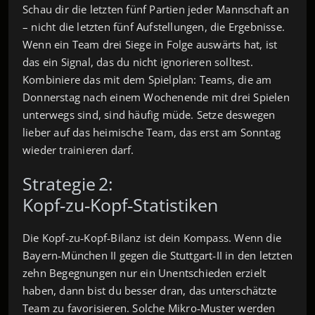
Schau dir die letzten fünf Partien jeder Mannschaft an
– nicht die letzten fünf Aufstellungen, die Ergebnisse.
Wenn ein Team drei Siege in Folge auswärts hat, ist
das ein Signal, das du nicht ignorieren solltest.
Kombiniere das mit dem Spielplan: Teams, die am
Donnerstag nach einem Wochenende mit drei Spielen
unterwegs sind, sind häufig müde. Setze deswegen
lieber auf das heimische Team, das erst am Sonntag
wieder trainieren darf.
Strategie 2:
Kopf‑zu‑Kopf‑Statistiken
Die Kopf‑zu‑Kopf‑Bilanz ist dein Kompass. Wenn die
Bayern‑München II gegen die Stuttgart‑II in den letzten
zehn Begegnungen nur ein Unentschieden erzielt
haben, dann bist du besser dran, das unterschätzte
Team zu favorisieren. Solche Mikro‑Muster werden