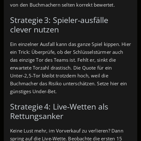
von den Buchmachern selten korrekt bewertet.
Strategie 3: Spieler‑ausfälle
clever nutzen
Ein einzelner Ausfall kann das ganze Spiel kippen. Hier
ein Trick: Überprüfe, ob der Schlüsselstürmer auch
das einzige Tor des Teams ist. Fehlt er, sinkt die
erwartete Torzahl drastisch. Die Quote für ein
Unter‑2,5‑Tor bleibt trotzdem hoch, weil die
Buchmacher das Risiko unterschätzen. Setze hier ein
günstiges Under‑Bet.
Strategie 4: Live‑Wetten als
Rettungsanker
Keine Lust mehr, im Vorverkauf zu verlieren? Dann
spring auf die Live‑Wette. Beobachte die ersten 15