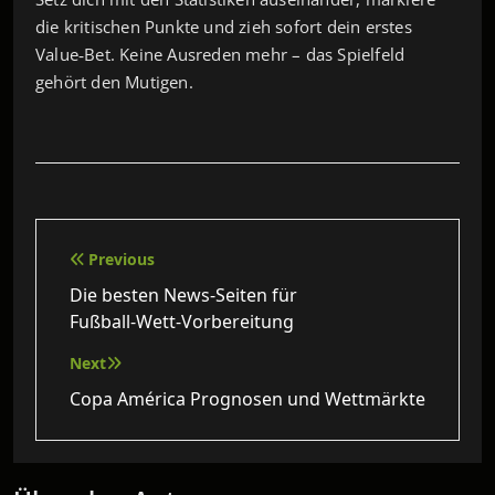
die kritischen Punkte und zieh sofort dein erstes
Value‑Bet. Keine Ausreden mehr – das Spielfeld
gehört den Mutigen.
Beitragsnavigation
Previous
Die besten News‑Seiten für
Fußball‑Wett‑Vorbereitung
Next
Copa América Prognosen und Wettmärkte