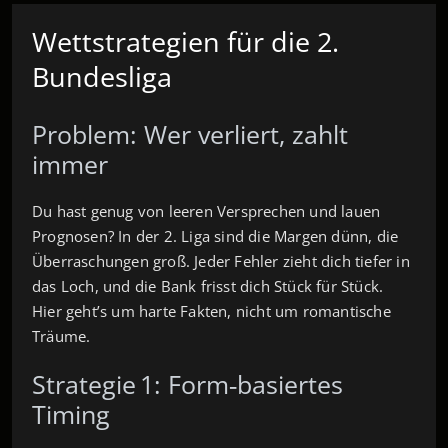
Wettstrategien für die 2.
Bundesliga
Problem: Wer verliert, zahlt
immer
Du hast genug von leeren Versprechen und lauen
Prognosen? In der 2. Liga sind die Margen dünn, die
Überraschungen groß. Jeder Fehler zieht dich tiefer in
das Loch, und die Bank frisst dich Stück für Stück.
Hier geht’s um harte Fakten, nicht um romantische
Träume.
Strategie 1: Form‑basiertes
Timing