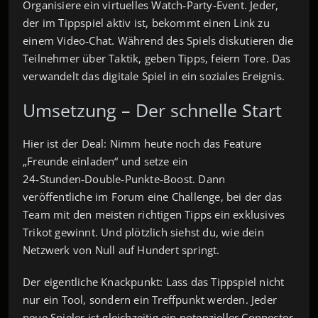
Organisiere ein virtuelles Watch‑Party-Event. Jeder,
der im Tippspiel aktiv ist, bekommt einen Link zu
einem Video‑Chat. Während des Spiels diskutieren die
Teilnehmer über Taktik, geben Tipps, feiern Tore. Das
verwandelt das digitale Spiel in ein soziales Ereignis.
Umsetzung – Der schnelle Start
Hier ist der Deal: Nimm heute noch das Feature
„Freunde einladen“ und setze ein
24‑Stunden‑Double‑Punkte‑Boost. Dann
veröffentliche im Forum eine Challenge, bei der das
Team mit den meisten richtigen Tipps ein exklusives
Trikot gewinnt. Und plötzlich siehst du, wie dein
Netzwerk von Null auf Hundert springt.
Der eigentliche Knackpunkt: Lass das Tippspiel nicht
nur ein Tool, sondern ein Treffpunkt werden. Jeder
neue Spieler ist gleichzeitig ein potenzieller Connector