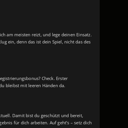
ich am meisten reizt, und lege deinen Einsatz.
ug ein, denn das ist dein Spiel, nicht das des
egistrierungsbonus? Check. Erster
du bleibst mit leeren Händen da.
uell. Damit bist du geschützt und bereit,
ebnis für dich arbeiten. Auf geht’s – setz dich