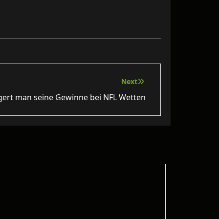
Next
gert man seine Gewinne bei NFL Wetten