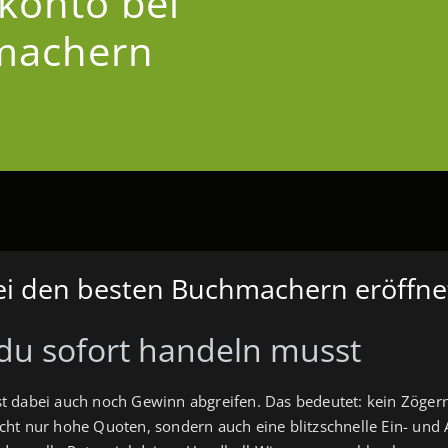
konto bei
machern
ei den besten Buchmachern eröffne
 du sofort handeln musst
lst dabei auch noch Gewinn abgreifen. Das bedeutet: kein Zögern,
ht nur hohe Quoten, sondern auch eine blitzschnelle Ein- und 