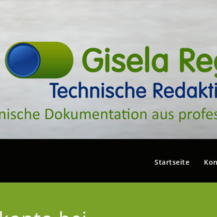
Startseite
Kon