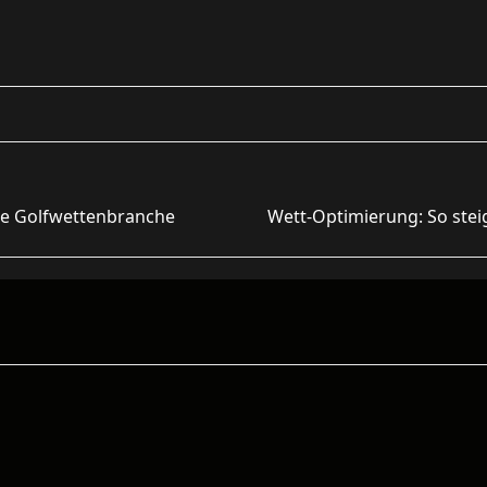
die Golfwettenbranche
Wett-Optimierung: So stei