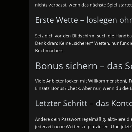
nichts verpasst, wenn das nächste Spiel startet
Erste Wette – loslegen o
Setz dich vor den Bildschirm, such die Handba
Denk dran: Keine „sicheren“ Wetten, nur fundier
Buchmachers.
Bonus sichern – das 
Viele Anbieter locken mit Willkommensboni, Fr
Einsatz‑Bonus? Check. Aber nur, wenn du die B
Letzter Schritt – das Kont
Ändere dein Passwort regelmäßig, aktiviere die
jederzeit neue Wetten zu platzieren. Und jetzt?